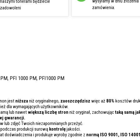
wysyłamy w dniu złożenia
naszymi tonerami będziecie
zamówienia.
zadowoleni
 PM, PFI 1000 PM, PFI1000 PM
non jest
niższa
niż oryginalnego,
zaoszczędzisz
więc aż
80%
kosztów druk
nież dla wymagających użytkowników.
samą lub nawet
większą liczbę stron
niż oryginał, zachowując
taką samą ja
j gwarancji.
 lub zdjęć Twoich niezapomnianych przeżyć.
 podczas produkcji surową
kontrolę
jakości.
lat doświadczenia i produkuje wyroby zgodnie z
normą ISO 9001, ISO 1400