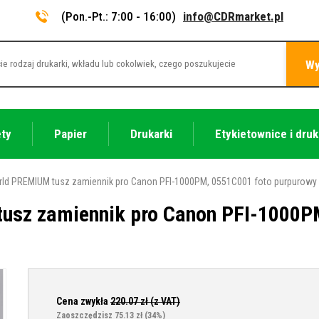
(Pon.-Pt.: 7:00 - 16:00)
info@CDRmarket.pl
Wy
ety
Papier
Drukarki
Etykietownice i druk
ld PREMIUM tusz zamiennik pro Canon PFI-1000PM, 0551C001 foto purpurowy
usz zamiennik pro Canon PFI-1000P
Cena zwykła
220.07
zł (z VAT)
Zaoszczędzisz 75.13 zł
(34%)