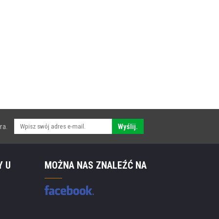
ra.
Wyślij.
Y U
MOŻNA NAS ZNALEŹĆ NA