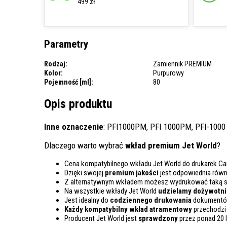
499 zł
Parametry
Rodzaj:
Zamiennik PREMIUM
Kolor:
Purpurowy
Pojemność [ml]:
80
Opis produktu
Inne oznaczenie
: PFI1000PM, PFI 1000PM, PFI-1000
Dlaczego warto wybrać
wkład premium Jet World
?
Cena kompatybilnego wkładu Jet World do drukarek Ca
Dzięki swojej
premium jakości
jest odpowiednia rów
Z alternatywnym wkładem możesz wydrukować taką 
Na wszystkie wkłady Jet World
udzielamy dożywotnie
Jest idealny do
codziennego drukowania
dokumentów
Każdy kompatybilny wkład atramentowy
przechodzi
Producent Jet World jest
sprawdzony
przez ponad 20 