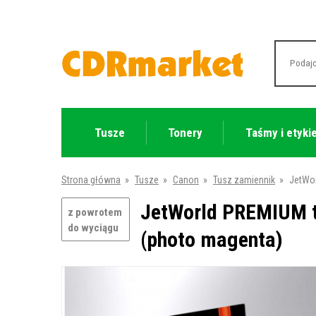
Tusze
Tonery
Taśmy i etyki
Strona główna
»
Tusze
»
Canon
»
Tusz zamiennik
»
JetWor
JetWorld PREMIUM t
z powrotem
do wyciągu
(photo magenta)