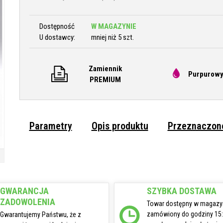
Dostępność
W MAGAZYNIE
U dostawcy:
mniej niż 5 szt.
Zamiennik
Purpurowy
PREMIUM
Parametry
Opis produktu
Przeznaczone
GWARANCJA
SZYBKA DOSTAWA
ZADOWOLENIA
Towar dostępny w magazy
zamówiony do godziny 15
Gwarantujemy Państwu, że z