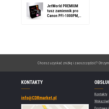
JetWorld PREMIUM
tusz zamiennik pro
Canon PFI-1000PM,
0551C001 foto
purpurowy (photo
magenta)
Chcesz uzyskać zniżkę i zaoszczędzić? Otrzym
KONTAKTY
OBSŁU
Kontakty
info@CDRmarket.pl
Wskazówki
Dostawa i