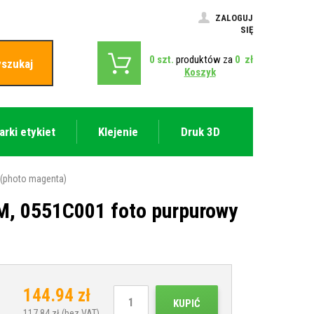
ZALOGUJ
SIĘ
0
szt.
produktów za
0
zł
szukaj
Koszyk
arki etykiet
Klejenie
Druk 3D
 (photo magenta)
M, 0551C001 foto purpurowy
144.94
zł
KUPIĆ
117.84
zł (bez VAT)