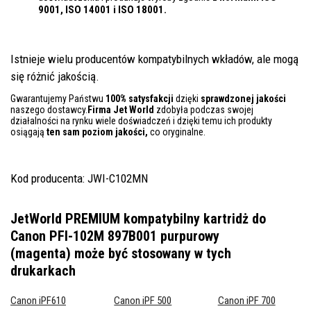
9001, ISO 14001
i ISO 18001.
Istnieje wielu producentów kompatybilnych wkładów, ale mogą
się różnić jakością.
Gwarantujemy Państwu
100% satysfakcji
dzięki
sprawdzonej jakości
naszego dostawcy.
Firma Jet World
zdobyła podczas swojej
działalności na rynku wiele doświadczeń i dzięki temu ich produkty
osiągają
ten sam poziom jakości,
co oryginalne.
Kod producenta: JWI-C102MN
JetWorld PREMIUM kompatybilny kartridż do
Canon PFI-102M 897B001 purpurowy
(magenta)
może być stosowany w tych
drukarkach
Canon iPF610
Canon iPF 500
Canon iPF 700