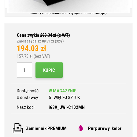
Obrazy mają charakter wyłącznie ilustracyjny.
Cena zwykła
283.34
zł (z VAT)
Zaoszczędzisz 89.31 zł
(32%)
194.03
zł
157.75
zł (bez VAT)
KUPIĆ
Dostępność
W MAGAZYNIE
U dostawcy:
5 I WIĘCEJ SZTUK
Nasz kod:
i639_JWI-C102MN
Zamiennik PREMIUM
Purpurowy kolor