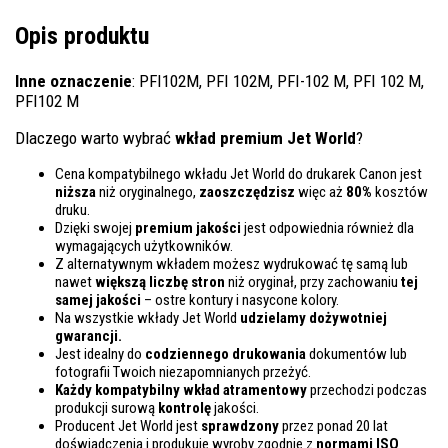
Opis produktu
Inne oznaczenie
: PFI102M, PFI 102M, PFI-102 M, PFI 102 M,
PFI102 M
Dlaczego warto wybrać
wkład premium Jet World
?
Cena kompatybilnego wkładu Jet World do drukarek Canon jest
niższa
niż oryginalnego,
zaoszczędzisz
więc aż
80%
kosztów
druku.
Dzięki swojej
premium jakości
jest odpowiednia również dla
wymagających użytkowników.
Z alternatywnym wkładem możesz wydrukować tę samą lub
nawet
większą liczbę stron
niż oryginał, przy zachowaniu
tej
samej jakości
– ostre kontury i nasycone kolory.
Na wszystkie wkłady Jet World
udzielamy dożywotniej
gwarancji.
Jest idealny do
codziennego drukowania
dokumentów lub
fotografii Twoich niezapomnianych przeżyć.
Każdy kompatybilny wkład atramentowy
przechodzi podczas
produkcji surową
kontrolę
jakości.
Producent Jet World jest
sprawdzony
przez ponad 20 lat
doświadczenia i produkuje wyroby zgodnie z
normami ISO