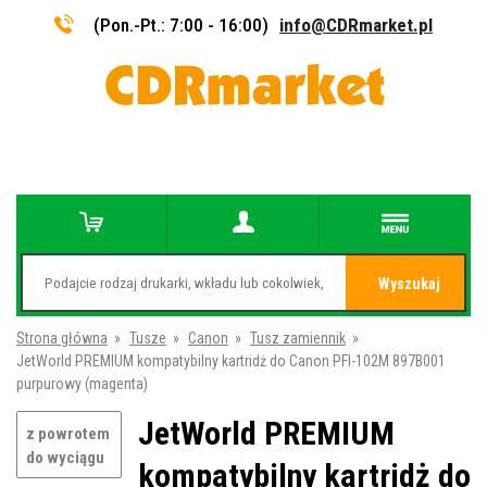
(Pon.-Pt.: 7:00 - 16:00)
info@CDRmarket.pl
Wyszukaj
Strona główna
»
Tusze
»
Canon
»
Tusz zamiennik
»
JetWorld PREMIUM kompatybilny kartridż do Canon PFI-102M 897B001
purpurowy (magenta)
JetWorld PREMIUM
z powrotem
do wyciągu
kompatybilny kartridż do