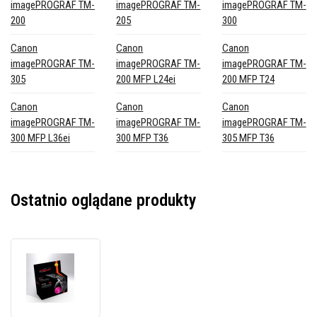
imagePROGRAF TM-
imagePROGRAF TM-
imagePROGRAF TM-
200
205
300
Canon
Canon
Canon
imagePROGRAF TM-
imagePROGRAF TM-
imagePROGRAF TM-
305
200 MFP L24ei
200 MFP T24
Canon
Canon
Canon
imagePROGRAF TM-
imagePROGRAF TM-
imagePROGRAF TM-
300 MFP L36ei
300 MFP T36
305 MFP T36
Ostatnio oglądane produkty
JetWorld
PREMIUM
kompatybilny
wkład