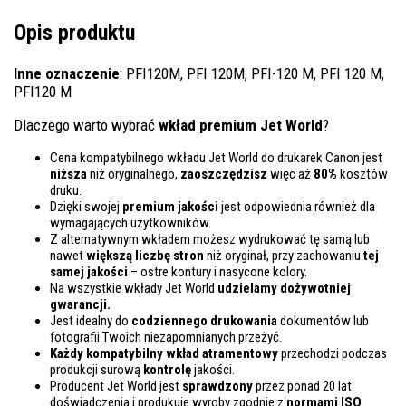
Opis produktu
Inne oznaczenie
: PFI120M, PFI 120M, PFI-120 M, PFI 120 M,
PFI120 M
Dlaczego warto wybrać
wkład premium Jet World
?
Cena kompatybilnego wkładu Jet World do drukarek Canon jest
niższa
niż oryginalnego,
zaoszczędzisz
więc aż
80%
kosztów
druku.
Dzięki swojej
premium jakości
jest odpowiednia również dla
wymagających użytkowników.
Z alternatywnym wkładem możesz wydrukować tę samą lub
nawet
większą liczbę stron
niż oryginał, przy zachowaniu
tej
samej jakości
– ostre kontury i nasycone kolory.
Na wszystkie wkłady Jet World
udzielamy dożywotniej
gwarancji.
Jest idealny do
codziennego drukowania
dokumentów lub
fotografii Twoich niezapomnianych przeżyć.
Każdy kompatybilny wkład atramentowy
przechodzi podczas
produkcji surową
kontrolę
jakości.
Producent Jet World jest
sprawdzony
przez ponad 20 lat
doświadczenia i produkuje wyroby zgodnie z
normami ISO