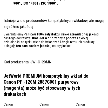
9001, ISO 14001
i ISO 18001.
Istnieje wielu producentów kompatybilnych wkładów, ale mogą
się różnić jakością.
Gwarantujemy Państwu
100% satysfakcji
dzięki
sprawdzonej jakości
naszego dostawcy.
Firma Jet World
zdobyła podczas swojej
działalności na rynku wiele doświadczeń i dzięki temu ich produkty
osiągają
ten sam poziom jakości,
co oryginalne.
Kod producenta: JWI-C120MN
JetWorld PREMIUM kompatybilny wkład do
Canon PFI-120M 2887C001 purpurowy
(magenta)
może być stosowany w tych
drukarkach
Canon
Canon
Canon