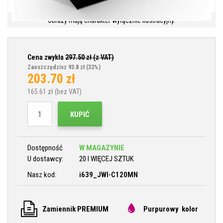
Obrazy mają charakter wyłącznie ilustracyjny.
Cena zwykła
297.50
zł (z VAT)
Zaoszczędzisz 93.8 zł
(32%)
203.70
zł
165.61
zł (bez VAT)
KUPIĆ
Dostępność
W MAGAZYNIE
U dostawcy:
20 I WIĘCEJ SZTUK
Nasz kod:
i639_JWI-C120MN
Zamiennik PREMIUM
Purpurowy kolor