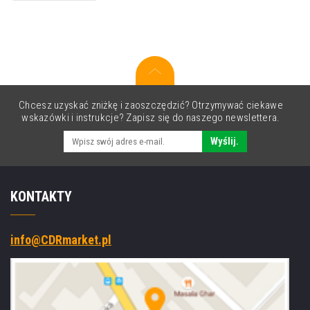
do
Canon
PFI-
120M
2887C001
purpurowy
(magenta)
Chcesz uzyskać zniżkę i zaoszczędzić? Otrzymywać ciekawe
wskazówki i instrukcje? Zapisz się do naszego newslettera.
Wyślij.
KONTAKTY
info@CDRmarket.pl