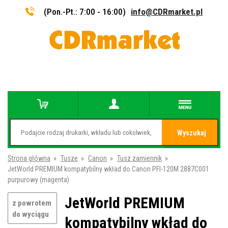
(Pon.-Pt.: 7:00 - 16:00)
info@CDRmarket.pl
Wyszukaj
Strona główna
»
Tusze
»
Canon
»
Tusz zamiennik
»
JetWorld PREMIUM kompatybilny wkład do Canon PFI-120M 2887C001
purpurowy (magenta)
JetWorld PREMIUM
z powrotem
do wyciągu
kompatybilny wkład do