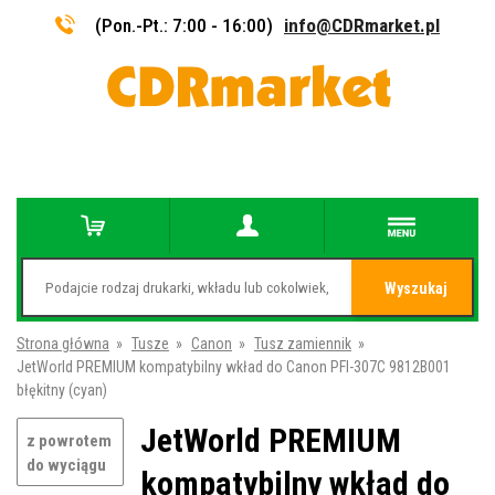
(Pon.-Pt.: 7:00 - 16:00)
info@CDRmarket.pl
Wyszukaj
Strona główna
»
Tusze
»
Canon
»
Tusz zamiennik
»
JetWorld PREMIUM kompatybilny wkład do Canon PFI-307C 9812B001
błękitny (cyan)
JetWorld PREMIUM
z powrotem
do wyciągu
kompatybilny wkład do