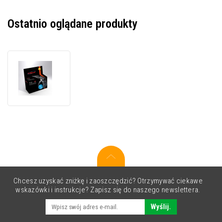
Ostatnio oglądane produkty
JetWorld
PREMIUM
kompatybilny
wkład
do
Canon
PFI-
307C
9812B001
błękitny
(cyan)
Chcesz uzyskać zniżkę i zaoszczędzić? Otrzymywać ciekawe
wskazówki i instrukcje? Zapisz się do naszego newslettera.
Wyślij.