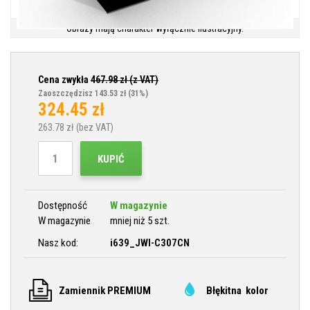
Obrazy mają charakter wyłącznie ilustracyjny.
Cena zwykła
467.98
zł (z VAT)
Zaoszczędzisz 143.53 zł
(31%)
324.45
zł
263.78
zł (bez VAT)
KUPIĆ
Dostępność
W magazynie
W magazynie
mniej niż 5 szt.
Nasz kod:
i639_JWI-C307CN
Zamiennik PREMIUM
Błękitna kolor