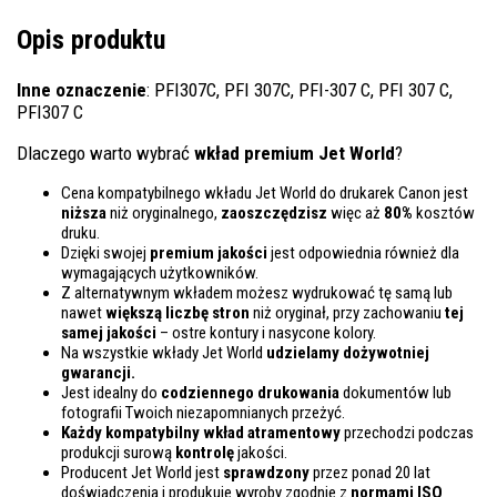
Opis produktu
Inne oznaczenie
: PFI307C, PFI 307C, PFI-307 C, PFI 307 C,
PFI307 C
Dlaczego warto wybrać
wkład premium Jet World
?
Cena kompatybilnego wkładu Jet World do drukarek Canon jest
niższa
niż oryginalnego,
zaoszczędzisz
więc aż
80%
kosztów
druku.
Dzięki swojej
premium jakości
jest odpowiednia również dla
wymagających użytkowników.
Z alternatywnym wkładem możesz wydrukować tę samą lub
nawet
większą liczbę stron
niż oryginał, przy zachowaniu
tej
samej jakości
– ostre kontury i nasycone kolory.
Na wszystkie wkłady Jet World
udzielamy dożywotniej
gwarancji.
Jest idealny do
codziennego drukowania
dokumentów lub
fotografii Twoich niezapomnianych przeżyć.
Każdy kompatybilny wkład atramentowy
przechodzi podczas
produkcji surową
kontrolę
jakości.
Producent Jet World jest
sprawdzony
przez ponad 20 lat
doświadczenia i produkuje wyroby zgodnie z
normami ISO