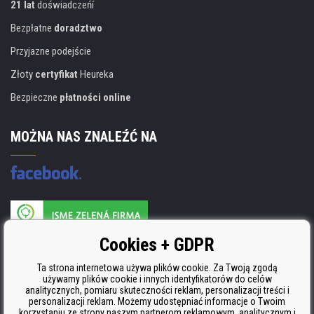
21 lat
doświadczeńí
Bezpłatne
doradztwo
Przyjazne podejście
Złoty
certyfikat
Heureka
Bezpieczne
płatności online
MOŻNA NAS ZNALEŹĆ NA
Producent wkładów posiada certyfikat
Cookies + GDPR
ISO 9001, ISO 14001 i STMC.
Ta strona internetowa używa plików cookie. Za Twoją zgodą
używamy plików cookie i innych identyfikatorów do celów
analitycznych, pomiaru skuteczności reklam, personalizacji treści i
personalizacji reklam. Możemy udostępniać informacje o Twoim
korzystaniu ze strony naszym partnerom reklamowym, analitycznym i