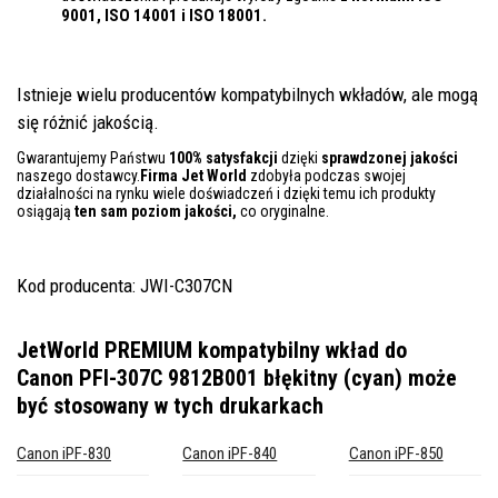
9001, ISO 14001
i ISO 18001.
Istnieje wielu producentów kompatybilnych wkładów, ale mogą
się różnić jakością.
Gwarantujemy Państwu
100% satysfakcji
dzięki
sprawdzonej jakości
naszego dostawcy.
Firma Jet World
zdobyła podczas swojej
działalności na rynku wiele doświadczeń i dzięki temu ich produkty
osiągają
ten sam poziom jakości,
co oryginalne.
Kod producenta: JWI-C307CN
JetWorld PREMIUM kompatybilny wkład do
Canon PFI-307C 9812B001 błękitny (cyan)
może
być stosowany w tych drukarkach
Canon iPF-830
Canon iPF-840
Canon iPF-850