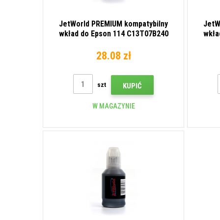
JetWorld PREMIUM kompatybilny
JetW
wkład do Epson 114 C13T07B240
wkła
błękitny (cyan)
28.08 zł
szt
KUPIĆ
W MAGAZYNIE