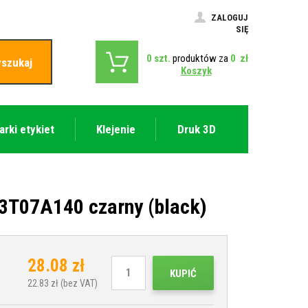
ZALOGUJ
SIĘ
0
szt.
produktów za
0
zł
szukaj
Koszyk
arki etykiet
Klejenie
Druk 3D
3T07A140 czarny (black)
28.08
zł
KUPIĆ
22.83
zł (bez VAT)