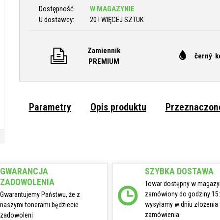
Dostępność
W MAGAZYNIE
U dostawcy:
20 I WIĘCEJ SZTUK
Zamiennik
černý k
PREMIUM
Parametry
Opis produktu
Przeznaczone
GWARANCJA
SZYBKA DOSTAWA
ZADOWOLENIA
Towar dostępny w magazy
zamówiony do godziny 15
Gwarantujemy Państwu, że z
wysyłamy w dniu złożenia
naszymi tonerami będziecie
zamówienia.
zadowoleni