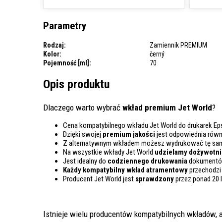
Parametry
Rodzaj:
Zamiennik PREMIUM
Kolor:
černý
Pojemność [ml]:
70
Opis produktu
Dlaczego warto wybrać
wkład premium Jet World
?
Cena kompatybilnego wkładu Jet World do drukarek Ep
Dzięki swojej
premium jakości
jest odpowiednia rów
Z alternatywnym wkładem możesz wydrukować tę sa
Na wszystkie wkłady Jet World
udzielamy dożywotnie
Jest idealny do
codziennego drukowania
dokumentów
Każdy kompatybilny wkład atramentowy
przechodzi
Producent Jet World jest
sprawdzony
przez ponad 20 
Istnieje wielu producentów kompatybilnych wkładów, a