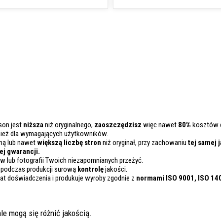
son jest
niższa
niż oryginalnego,
zaoszczędzisz
więc nawet
80%
kosztów d
nież dla wymagających użytkowników.
mą lub nawet
większą liczbę stron
niż oryginał, przy zachowaniu
tej samej 
j gwarancji.
 lub fotografii Twoich niezapomnianych przeżyć.
 podczas produkcji surową
kontrolę
jakości.
lat doświadczenia i produkuje wyroby zgodnie z
normami ISO 9001, ISO 14
le mogą się różnić jakością.