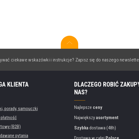
ywać ciekawe wskazówki i instrukcje? Zapisz się do naszego newslette
GA KLIENTA
DLACZEGO ROBIĆ ZAKUP
NAS?
Najlepsze
ceny
, porady, samouczki
 płatność
Największy
asortyment
rtowy (B2B)
Szybka
dostawa (48h)
dawane pytania
Dostawa w całej
Polsce