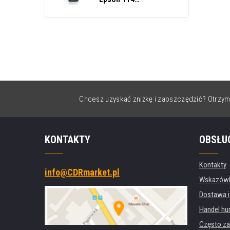
C13T07A140 czarny
(black)
Chcesz uzyskać zniżkę i zaoszczędzić? Otrzym
KONTAKTY
OBSŁU
Kontakty
info@CDRmarket.pl
Wskazówki
Dostawa i
Handel hu
Często za