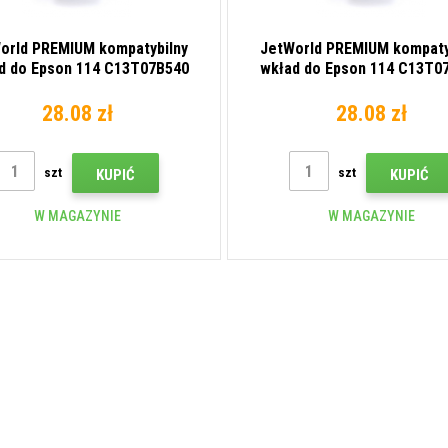
orld PREMIUM kompatybilny
JetWorld PREMIUM kompaty
d do Epson 114 C13T07B540
wkład do Epson 114 C13T0
szary (gray)
purpurowy (magenta)
28.08 zł
28.08 zł
szt
szt
KUPIĆ
KUPIĆ
W MAGAZYNIE
W MAGAZYNIE