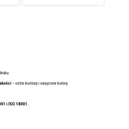
ruku.
jakości
– ostre kontury i nasycone kolory.
001
i ISO 18001.