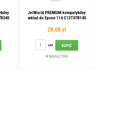
bilny
JetWorld PREMIUM kompatybilny
7B340
wkład do Epson 114 C13T07B140
foto czarny (photo black)
28.08 zł
szt
KUPIĆ
W MAGAZYNIE