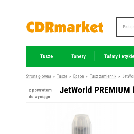
Tusze
Tonery
Taśmy i etyki
Strona główna
»
Tusze
»
Epson
»
Tusz zamiennik
»
JetWor
JetWorld PREMIUM k
z powrotem
do wyciągu