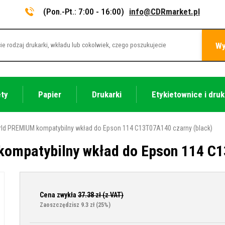
(Pon.-Pt.: 7:00 - 16:00)
info@CDRmarket.pl
Wy
ety
Papier
Drukarki
Etykietownice i druk
ld PREMIUM kompatybilny wkład do Epson 114 C13T07A140 czarny (black)
ompatybilny wkład do Epson 114 C1
Cena zwykła
37.38
zł (z VAT)
Zaoszczędzisz 9.3 zł
(25%)