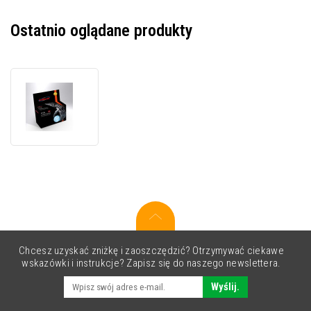
Ostatnio oglądane produkty
JetWorld
PREMIUM
tusz
zamiennik
pro
Epson
C13T46S500
jasno
błękitny
(light
cyan)
Chcesz uzyskać zniżkę i zaoszczędzić? Otrzymywać ciekawe
wskazówki i instrukcje? Zapisz się do naszego newslettera.
Wyślij.