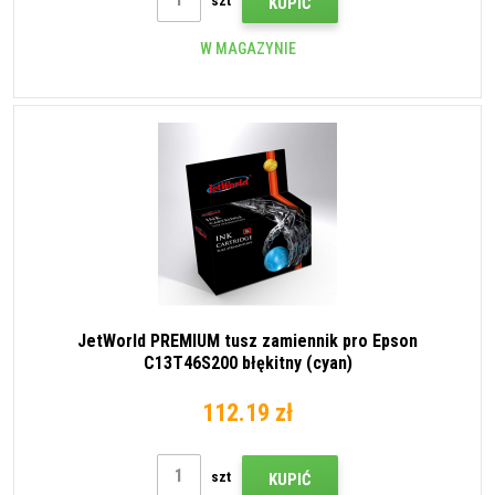
szt
KUPIĆ
W MAGAZYNIE
JetWorld PREMIUM tusz zamiennik pro Epson
C13T46S200 błękitny (cyan)
112.19 zł
szt
KUPIĆ