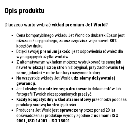
Opis produktu
Dlaczego warto wybrać
wkład premium Jet World
?
Cena kompatybilnego wkładu Jet World do drukarek Epson jest
niższa
niż oryginalnego,
zaoszczędzisz
więc nawet
80%
kosztów druku.
Dzięki swojej
premium jakości
jest odpowiednia również dla
wymagających użytkowników.
Z alternatywnym wkładem możesz wydrukować tę samą lub
nawet
większą liczbę stron
niż oryginał, przy zachowaniu
tej
samej jakości
– ostre kontury i nasycone kolory.
Na wszystkie wkłady Jet World
udzielamy dożywotniej
gwarancji.
Jest idealny do
codziennego drukowania
dokumentów lub
fotografii Twoich niezapomnianych przeżyć.
Każdy kompatybilny wkład atramentowy
przechodzi podczas
produkcji surową
kontrolę
jakości.
Producent Jet World jest
sprawdzony
przez ponad 20 lat
doświadczenia i produkuje wyroby zgodnie z
normami ISO
9001, ISO 14001
i ISO 18001.