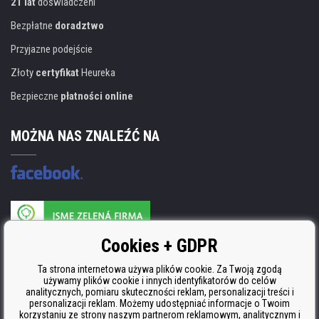
21 lat
doświadczeńí
Bezpłatne
doradztwo
Przyjazne podejście
Złoty
certyfikat
Heureka
Bezpieczne
płatności online
MOŻNA NAS ZNALEŹĆ NA
Producent wkładów posiada certyfikat
Cookies + GDPR
ISO 9001, ISO 14001 i STMC.
Ta strona internetowa używa plików cookie. Za Twoją zgodą
używamy plików cookie i innych identyfikatorów do celów
analitycznych, pomiaru skuteczności reklam, personalizacji treści i
personalizacji reklam. Możemy udostępniać informacje o Twoim
korzystaniu ze strony naszym partnerom reklamowym, analitycznym i