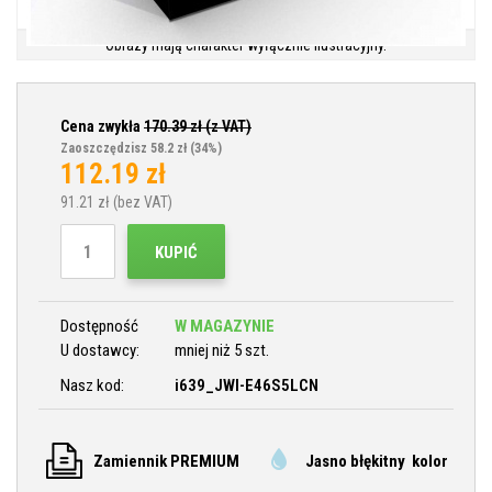
Obrazy mają charakter wyłącznie ilustracyjny.
Cena zwykła
170.39
zł (z VAT)
Zaoszczędzisz 58.2 zł
(34%)
112.19
zł
91.21
zł (bez VAT)
KUPIĆ
Dostępność
W MAGAZYNIE
U dostawcy:
mniej niż 5 szt.
Nasz kod:
i639_JWI-E46S5LCN
Zamiennik PREMIUM
Jasno błękitny kolor