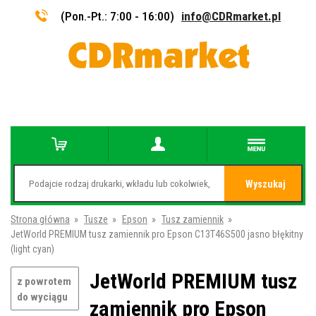
(Pon.-Pt.: 7:00 - 16:00)
info@CDRmarket.pl
Wyszukaj
Strona główna
»
Tusze
»
Epson
»
Tusz zamiennik
»
JetWorld PREMIUM tusz zamiennik pro Epson C13T46S500 jasno błękitny
(light cyan)
JetWorld PREMIUM tusz
z powrotem
do wyciągu
zamiennik pro Epson