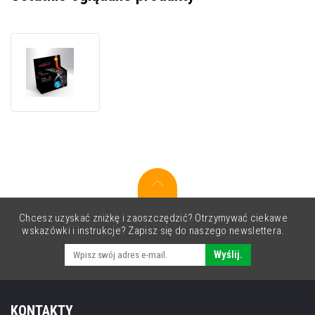
JetWorld
PREMIUM
tusz
zamiennik
pro
Epson
S020602,
SJIC22P(C)
błękitny
(cyan)
Chcesz uzyskać zniżkę i zaoszczędzić? Otrzymywać ciekawe
wskazówki i instrukcje? Zapisz się do naszego newslettera.
Wyślij.
KONTAKTY