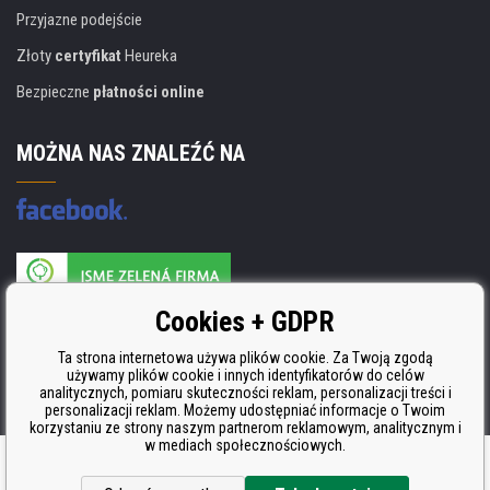
Przyjazne podejście
Złoty
certyfikat
Heureka
Bezpieczne
płatności online
MOŻNA NAS ZNALEŹĆ NA
Producent wkładów posiada certyfikat
Cookies + GDPR
ISO 9001, ISO 14001 i STMC.
Ta strona internetowa używa plików cookie. Za Twoją zgodą
używamy plików cookie i innych identyfikatorów do celów
analitycznych, pomiaru skuteczności reklam, personalizacji treści i
personalizacji reklam. Możemy udostępniać informacje o Twoim
korzystaniu ze strony naszym partnerom reklamowym, analitycznym i
w mediach społecznościowych.
Oprogramowanie e-commerce
BINARGON.cz