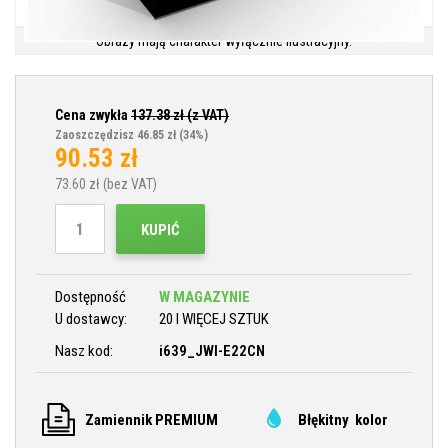
Obrazy mają charakter wyłącznie ilustracyjny.
Cena zwykła
137.38
zł (z VAT)
Zaoszczędzisz 46.85 zł
(34%)
90.53
zł
73.60
zł (bez VAT)
KUPIĆ
Dostępność
W MAGAZYNIE
U dostawcy:
20 I WIĘCEJ SZTUK
Nasz kod:
i639_JWI-E22CN
Zamiennik PREMIUM
Błękitny kolor