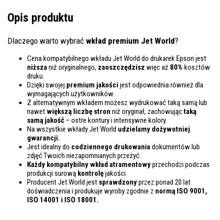
Opis produktu
Dlaczego warto wybrać
wkład premium Jet World
?
Cena kompatybilnego wkładu Jet World do drukarek Epson jest
niższa
niż oryginalnego,
zaoszczędzisz
więc aż
80%
kosztów
druku.
Dzięki swojej
premium jakości
jest odpowiednia również dla
wymagających użytkowników.
Z alternatywnym wkładem możesz wydrukować taką samą lub
nawet
większą liczbę stron
niż oryginał, zachowując
taką
samą jakość
– ostre kontury i intensywne kolory.
Na wszystkie wkłady Jet World
udzielamy dożywotniej
gwarancji.
Jest idealny do
codziennego drukowania
dokumentów lub
zdjęć Twoich niezapomnianych przeżyć.
Każdy kompatybilny wkład atramentowy
przechodzi podczas
produkcji surową
kontrolę
jakości.
Producent Jet World jest
sprawdzony
przez ponad 20 lat
doświadczenia i produkuje wyroby zgodnie z
normą ISO 9001,
ISO 14001
i ISO 18001.