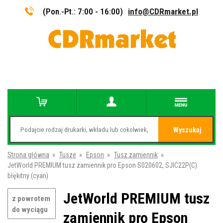
(Pon.-Pt.: 7:00 - 16:00)
info@CDRmarket.pl
Wyszukaj
Strona główna
»
Tusze
»
Epson
»
Tusz zamiennik
»
JetWorld PREMIUM tusz zamiennik pro Epson S020602, SJIC22P(C)
błękitny (cyan)
JetWorld PREMIUM tusz
z powrotem
do wyciągu
zamiennik pro Epson