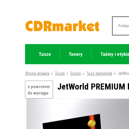
Tusze
Tonery
Taśmy i etyki
Strona główna
»
Tusze
»
Epson
»
Tusz zamiennik
»
JetWor
JetWorld PREMIUM ko
z powrotem
do wyciągu