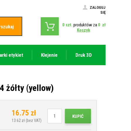
ZALOGUJ
SIĘ
0
szt.
produktów za
0
zł
szukaj
Koszyk
arki etykiet
Klejenie
Druk 3D
 żółty (yellow)
16.75
zł
KUPIĆ
13.62
zł (bez VAT)