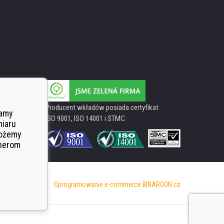
Producent wkładów posiada certyfikat
wamy
ISO 9001, ISO 14001 i STMC.
miaru
Możemy
tnerom
Oprogramowanie e-commerce
BINARGON.cz