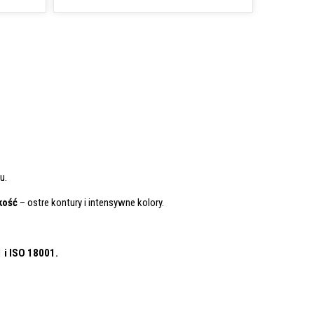
u.
kość
– ostre kontury i intensywne kolory.
1
i ISO 18001.