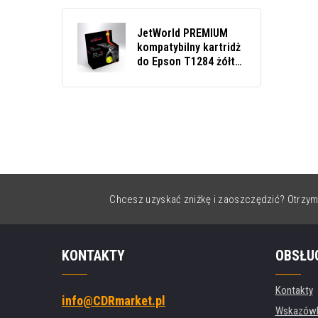
JetWorld PREMIUM
kompatybilny kartridż
do Epson T1284 żółty
(yellow)
Chcesz uzyskać zniżkę i zaoszczędzić? Otrzym
KONTAKTY
OBSŁU
Kontakty
info@CDRmarket.pl
Wskazówki