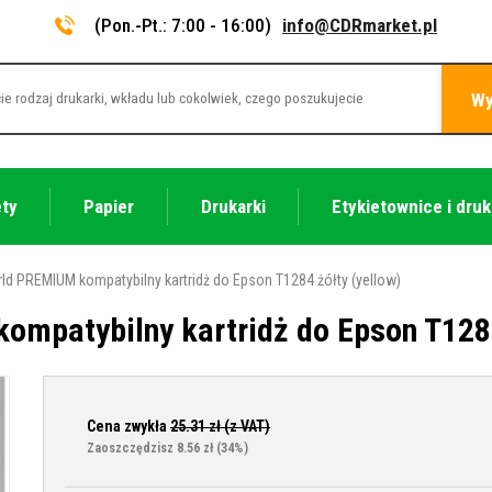
(Pon.-Pt.: 7:00 - 16:00)
info@CDRmarket.pl
Wy
ety
Papier
Drukarki
Etykietownice i druk
ld PREMIUM kompatybilny kartridż do Epson T1284 żółty (yellow)
mpatybilny kartridż do Epson T1284
Cena zwykła
25.31
zł (z VAT)
Zaoszczędzisz 8.56 zł
(34%)