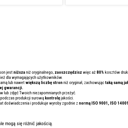
son jest
niższa
niż oryginalnego,
zaoszczędzisz
więc aż
80%
kosztów druk
nież dla wymagających użytkowników.
samą lub nawet
większą liczbę stron
niż oryginał, zachowując
taką samą ja
j gwarancji.
 lub zdjęć Twoich niezapomnianych przeżyć.
 podczas produkcji surową
kontrolę
jakości.
lat doświadczenia i produkuje wyroby zgodnie z
normą ISO 9001, ISO 1400
le mogą się różnić jakością.