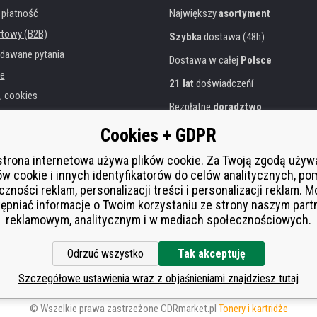
 płatność
Największy
asortyment
rtowy (B2B)
Szybka
dostawa (48h)
dawane pytania
Dostawa w całej
Polsce
e
21 lat
doświadczeńí
, cookies
Bezpłatne
doradztwo
danych osobowych
Przyjazne podejście
Cookies + GDPR
instytucji
Złoty
certyfikat
Heureka
rukarek
strona internetowa używa plików cookie. Za Twoją zgodą uży
ów cookie i innych identyfikatorów do celów analitycznych, po
Bezpieczne
płatności online
 zastępcza
czności reklam, personalizacji treści i personalizacji reklam. 
í od smlouvy
ępniać informacje o Twoim korzystaniu ze strony naszym par
reklamowym, analitycznym i w mediach społecznościowych.
Odrzuć wszystko
Tak akceptuję
Szczegółowe ustawienia wraz z objaśnieniami znajdziesz tutaj
© Wszelkie prawa zastrzeżone CDRmarket.pl
Tonery i kartridże