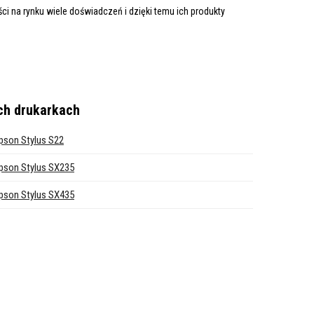
i na rynku wiele doświadczeń i dzięki temu ich produkty
ch drukarkach
pson Stylus S22
pson Stylus SX235
pson Stylus SX435