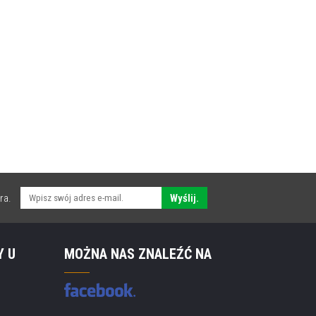
ra.
Wyślij.
Y U
MOŻNA NAS ZNALEŹĆ NA