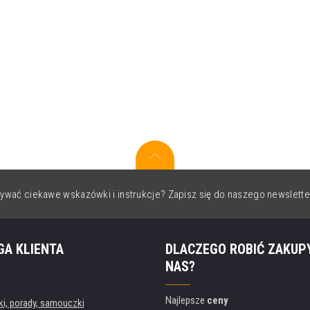
ywać ciekawe wskazówki i instrukcje? Zapisz się do naszego newslette
GA KLIENTA
DLACZEGO ROBIĆ ZAKUP
NAS?
Najlepsze
ceny
, porady, samouczki