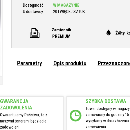
Dostępność
W MAGAZYNIE
U dostawcy:
20 I WIĘCEJ SZTUK
Zamiennik
Żółty k
PREMIUM
Parametry
Opis produktu
Przeznaczone
GWARANCJA
SZYBKA DOSTAWA
ZADOWOLENIA
Towar dostępny w magazy
zamówiony do godziny 15
Gwarantujemy Państwu, że z
wysyłamy w dniu złożenia
naszymi tonerami będziecie
zamówienia.
zadowoleni