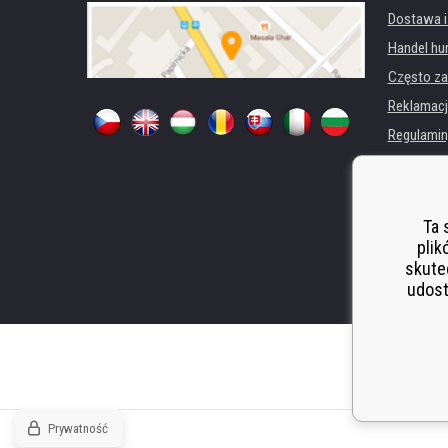
Dostawa i
Handel hu
Często za
Reklamacj
Regulamin
Ochrona 
Dla firm i 
Wynajem d
Ta 
plik
Wydajność
skute
Odstoupen
udost
Prywatność