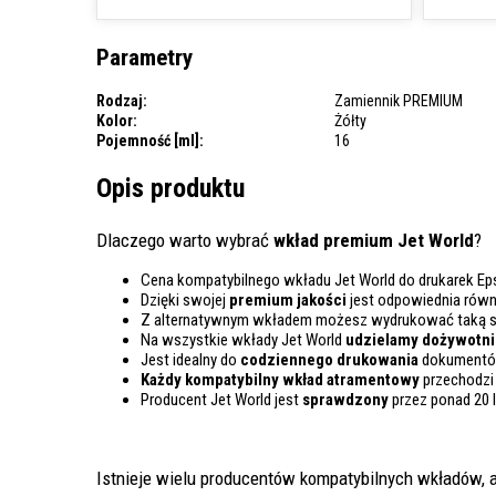
Parametry
Rodzaj:
Zamiennik PREMIUM
Kolor:
Żółty
Pojemność [ml]:
16
Opis produktu
Dlaczego warto wybrać
wkład premium Jet World
?
Cena kompatybilnego wkładu Jet World do drukarek Ep
Dzięki swojej
premium jakości
jest odpowiednia rów
Z alternatywnym wkładem możesz wydrukować taką 
Na wszystkie wkłady Jet World
udzielamy dożywotnie
Jest idealny do
codziennego drukowania
dokumentów
Każdy kompatybilny wkład atramentowy
przechodzi
Producent Jet World jest
sprawdzony
przez ponad 20 
Istnieje wielu producentów kompatybilnych wkładów, a