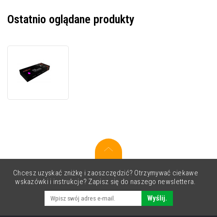
Ostatnio oglądane produkty
JetWorld
PREMIUM
kompatybilny
wkład
do
Epson
T6063
C13T606300
purpurowy
(vivid
magenta)
Chcesz uzyskać zniżkę i zaoszczędzić? Otrzymywać ciekawe
wskazówki i instrukcje? Zapisz się do naszego newslettera.
Wyślij.