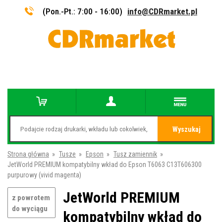
(Pon.-Pt.: 7:00 - 16:00)
info@CDRmarket.pl
Wyszukaj
Strona główna
»
Tusze
»
Epson
»
Tusz zamiennik
»
JetWorld PREMIUM kompatybilny wkład do Epson T6063 C13T606300
purpurowy (vivid magenta)
JetWorld PREMIUM
z powrotem
do wyciągu
kompatybilny wkład do