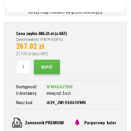
Obrazy mają charakter wyłącznie ilustracyjny.
Cena zwykła
385.21
zł (z VAT)
Zaoszczędzisz 118.19 zł
(31%)
267.02
zł
217.09
zł (bez VAT)
KUPIĆ
Dostępność
W MAGAZYNIE
U dostawcy:
mniej niż 5 szt.
Nasz kod:
i639_JWI-E6063VMN
Zamiennik PREMIUM
Purpurowy kolor