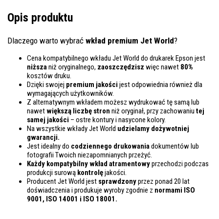
Opis produktu
Dlaczego warto wybrać
wkład premium Jet World
?
Cena kompatybilnego wkładu Jet World do drukarek Epson jest
niższa
niż oryginalnego,
zaoszczędzisz
więc nawet
80%
kosztów druku.
Dzięki swojej
premium jakości
jest odpowiednia również dla
wymagających użytkowników.
Z alternatywnym wkładem możesz wydrukować tę samą lub
nawet
większą liczbę stron
niż oryginał, przy zachowaniu
tej
samej jakości
– ostre kontury i nasycone kolory.
Na wszystkie wkłady Jet World
udzielamy dożywotniej
gwarancji.
Jest idealny do
codziennego drukowania
dokumentów lub
fotografii Twoich niezapomnianych przeżyć.
Każdy kompatybilny wkład atramentowy
przechodzi podczas
produkcji surową
kontrolę
jakości.
Producent Jet World jest
sprawdzony
przez ponad 20 lat
doświadczenia i produkuje wyroby zgodnie z
normami ISO
9001, ISO 14001
i ISO 18001.