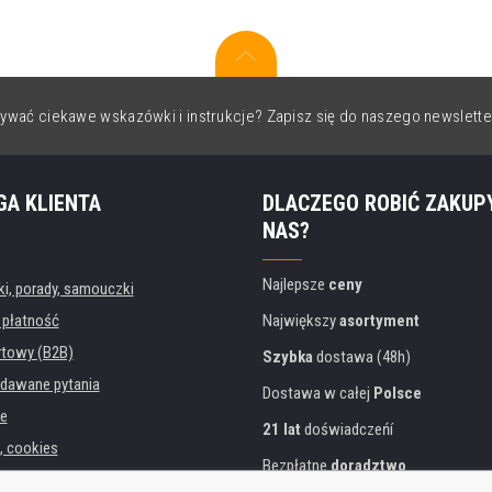
ywać ciekawe wskazówki i instrukcje? Zapisz się do naszego newslette
GA KLIENTA
DLACZEGO ROBIĆ ZAKUP
NAS?
Najlepsze
ceny
, porady, samouczki
 płatność
Największy
asortyment
rtowy (B2B)
Szybka
dostawa (48h)
dawane pytania
Dostawa w całej
Polsce
e
21 lat
doświadczeńí
, cookies
Bezpłatne
doradztwo
danych osobowych