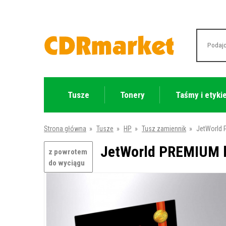
Tusze
Tonery
Taśmy i etyki
Strona główna
»
Tusze
»
HP
»
Tusz zamiennik
»
JetWorld 
JetWorld PREMIUM k
z powrotem
do wyciągu