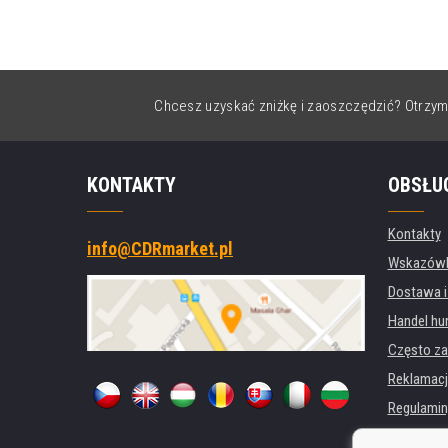
Chcesz uzyskać zniżkę i zaoszczędzić? Otrzym
KONTAKTY
OBSŁU
Kontakty
info@CDRmarket.pl
Wskazówki
Dostawa i
Handel hu
Często za
Reklamacj
Regulamin
Ochrona 