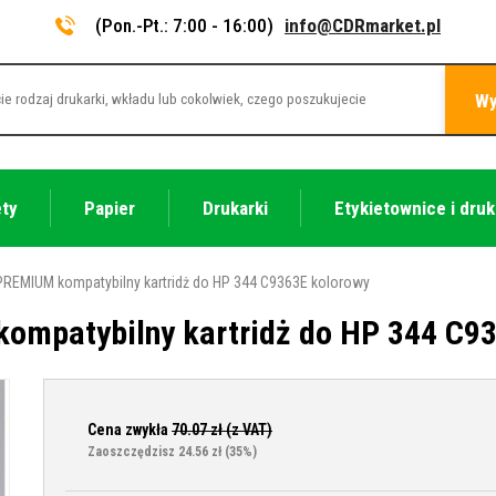
(Pon.-Pt.: 7:00 - 16:00)
info@CDRmarket.pl
Wy
ety
Papier
Drukarki
Etykietownice i druk
PREMIUM kompatybilny kartridż do HP 344 C9363E kolorowy
ompatybilny kartridż do HP 344 C93
Cena zwykła
70.07
zł (z VAT)
Zaoszczędzisz 24.56 zł
(35%)