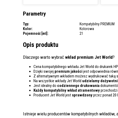
Parametry
Typ:
Kompatybilny PREMIUM
Kolor:
Kolorowa
Pojemność [ml]:
21
Opis produktu
Dlaczego warto wybrać
wkład premium Jet World
?
Cena kompatybilnego wkładu Jet World do drukarek HP
Dzięki swojej
premium jakości
jest odpowiednia rów
Z alternatywnym wkładem możesz wydrukować taką 
Na wszystkie wkłady Jet World
udzielamy dożywotnie
Jest idealny do
codziennego drukowania
dokumentów
Każdy kompatybilny wkład atramentowy
przechodzi
Producent Jet World jest
sprawdzony
przez ponad 20 
Istnieje wielu producentów kompatybilnych wkładów, a