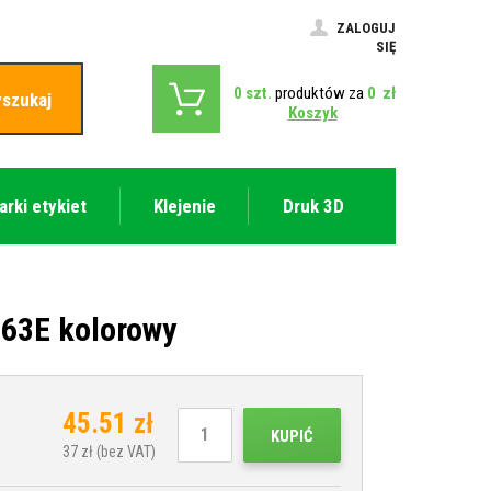
ZALOGUJ
SIĘ
0
szt.
produktów za
0
zł
szukaj
Koszyk
arki etykiet
Klejenie
Druk 3D
63E kolorowy
45.51
zł
KUPIĆ
37
zł (bez VAT)