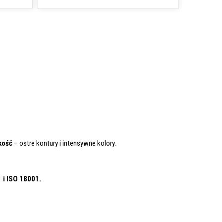
kość
– ostre kontury i intensywne kolory.
1
i ISO 18001.