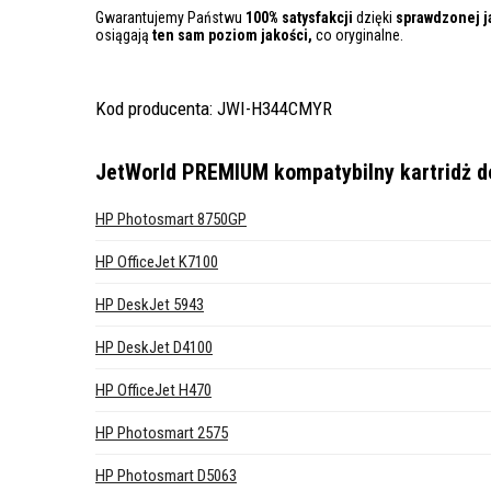
Gwarantujemy Państwu
100% satysfakcji
dzięki
sprawdzonej j
osiągają
ten sam poziom jakości,
co oryginalne.
Kod producenta: JWI-H344CMYR
JetWorld PREMIUM kompatybilny kartridż d
HP Photosmart 8750GP
HP OfficeJet K7100
HP DeskJet 5943
HP DeskJet D4100
HP OfficeJet H470
HP Photosmart 2575
HP Photosmart D5063