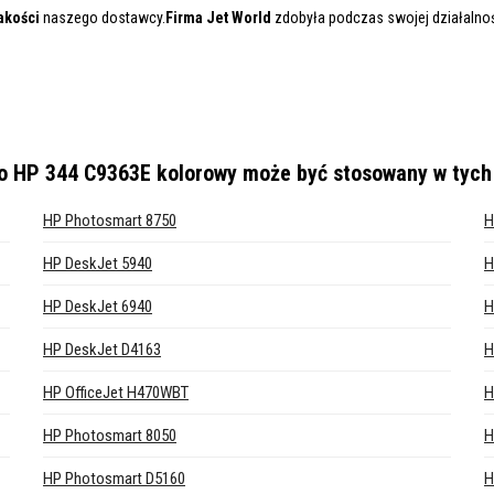
akości
naszego dostawcy.
Firma Jet World
zdobyła podczas swojej działalnośc
o HP 344 C9363E kolorowy
może być stosowany w tych
HP Photosmart 8750
H
HP DeskJet 5940
H
HP DeskJet 6940
H
HP DeskJet D4163
H
HP OfficeJet H470WBT
H
HP Photosmart 8050
H
HP Photosmart D5160
H