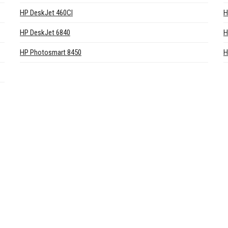
HP DeskJet 460CI
H
HP DeskJet 6840
H
HP Photosmart 8450
H