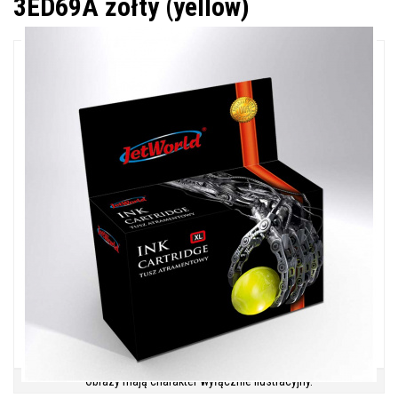
3ED69A żółty (yellow)
Obrazy mają charakter wyłącznie ilustracyjny.