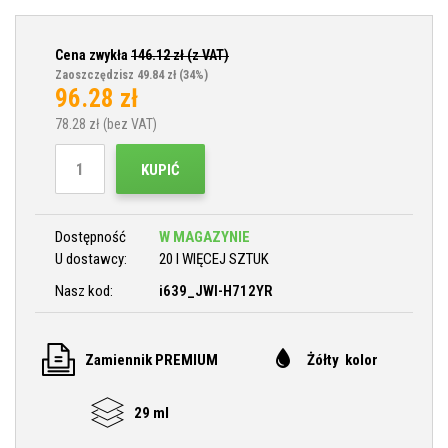
Cena zwykła
146.12
zł (z VAT)
Zaoszczędzisz 49.84 zł
(34%)
96.28
zł
78.28
zł (bez VAT)
KUPIĆ
Dostępność
W MAGAZYNIE
U dostawcy:
20 I WIĘCEJ SZTUK
Nasz kod:
i639_JWI-H712YR
Zamiennik PREMIUM
Żółty kolor
29 ml