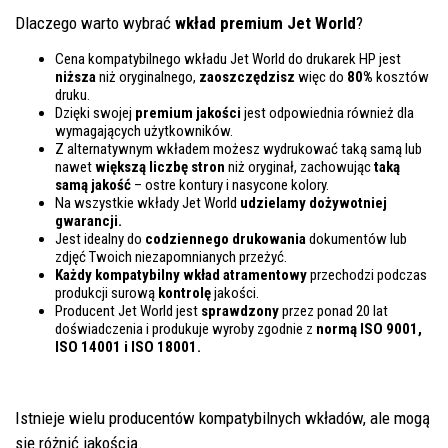
Dlaczego warto wybrać
wkład premium Jet World
?
Cena kompatybilnego wkładu Jet World do drukarek HP jest
niższa
niż oryginalnego,
zaoszczędzisz
więc do
80%
kosztów
druku.
Dzięki swojej
premium jakości
jest odpowiednia również dla
wymagających użytkowników.
Z alternatywnym wkładem możesz wydrukować taką samą lub
nawet
większą liczbę stron
niż oryginał, zachowując
taką
samą jakość
– ostre kontury i nasycone kolory.
Na wszystkie wkłady Jet World
udzielamy dożywotniej
gwarancji.
Jest idealny do
codziennego drukowania
dokumentów lub
zdjęć Twoich niezapomnianych przeżyć.
Każdy kompatybilny wkład atramentowy
przechodzi podczas
produkcji surową
kontrolę
jakości.
Producent Jet World jest
sprawdzony
przez ponad 20 lat
doświadczenia i produkuje wyroby zgodnie z
normą ISO 9001,
ISO 14001
i ISO 18001.
Istnieje wielu producentów kompatybilnych wkładów, ale mogą
się różnić jakością.