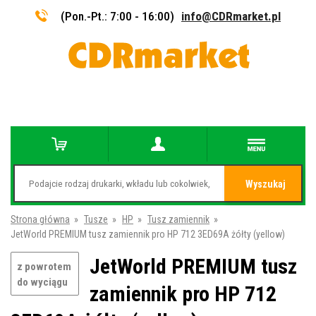
(Pon.-Pt.: 7:00 - 16:00)
info@CDRmarket.pl
Wyszukaj
Strona główna
»
Tusze
»
HP
»
Tusz zamiennik
»
JetWorld PREMIUM tusz zamiennik pro HP 712 3ED69A żółty (yellow)
JetWorld PREMIUM tusz
z powrotem
do wyciągu
zamiennik pro HP 712