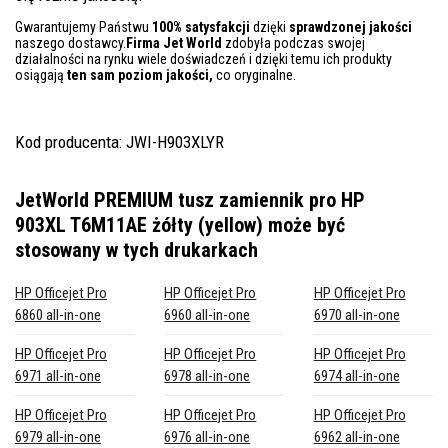
Gwarantujemy Państwu
100% satysfakcji
dzięki
sprawdzonej jakości
naszego dostawcy.
Firma Jet World
zdobyła podczas swojej
działalności na rynku wiele doświadczeń i dzięki temu ich produkty
osiągają
ten sam poziom jakości,
co oryginalne.
Kod producenta: JWI-H903XLYR
JetWorld PREMIUM tusz zamiennik pro HP
903XL T6M11AE żółty (yellow)
może być
stosowany w tych drukarkach
HP Officejet Pro
HP Officejet Pro
HP Officejet Pro
6860 all-in-one
6960 all-in-one
6970 all-in-one
HP Officejet Pro
HP Officejet Pro
HP Officejet Pro
6971 all-in-one
6978 all-in-one
6974 all-in-one
HP Officejet Pro
HP Officejet Pro
HP Officejet Pro
6979 all-in-one
6976 all-in-one
6962 all-in-one