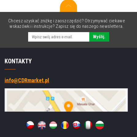
żółty
(yellow)
Chcesz uzyskać zniżkę i zaoszczędzić? Otrzymywać ciekawe
wskazówki i instrukcje? Zapisz się do naszego newslettera.
Wyślij.
KONTAKTY
info@CDRmarket.pl