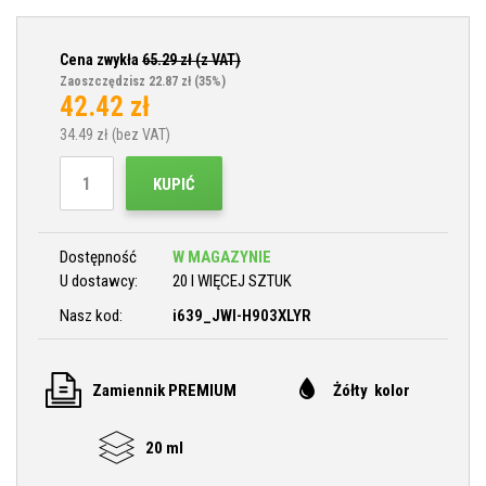
Cena zwykła
65.29
zł (z VAT)
Zaoszczędzisz 22.87 zł
(35%)
42.42
zł
34.49
zł (bez VAT)
KUPIĆ
Dostępność
W MAGAZYNIE
U dostawcy:
20 I WIĘCEJ SZTUK
Nasz kod:
i639_JWI-H903XLYR
Zamiennik PREMIUM
Żółty kolor
20 ml