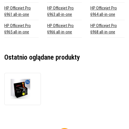
HP Officejet Pro
HP Officejet Pro
HP Officejet Pro
6961 all-in-one
6963 all-in-one
6964 all-in-one
HP Officejet Pro
HP Officejet Pro
HP Officejet Pro
6965 all-in-one
6966 all-in-one
6968 all-in-one
Ostatnio oglądane produkty
JetWorld
PREMIUM
tusz
zamiennik
pro
HP
903XL
T6M11AE