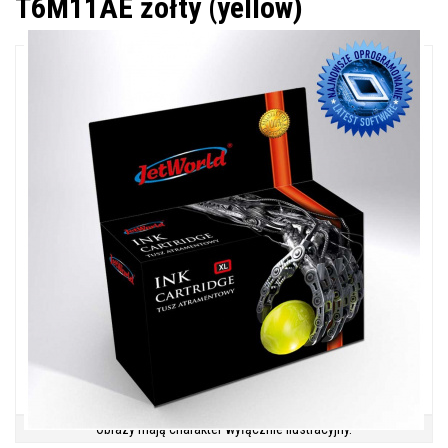
T6M11AE żółty (yellow)
Obrazy mają charakter wyłącznie ilustracyjny.