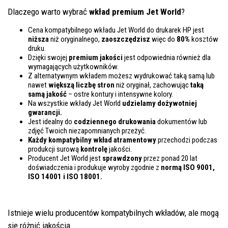
Dlaczego warto wybrać
wkład premium Jet World
?
Cena kompatybilnego wkładu Jet World do drukarek HP jest
niższa
niż oryginalnego,
zaoszczędzisz
więc do
80%
kosztów
druku.
Dzięki swojej
premium jakości
jest odpowiednia również dla
wymagających użytkowników.
Z alternatywnym wkładem możesz wydrukować taką samą lub
nawet
większą liczbę stron
niż oryginał, zachowując
taką
samą jakość
– ostre kontury i intensywne kolory.
Na wszystkie wkłady Jet World
udzielamy dożywotniej
gwarancji.
Jest idealny do
codziennego drukowania
dokumentów lub
zdjęć Twoich niezapomnianych przeżyć.
Każdy kompatybilny wkład atramentowy
przechodzi podczas
produkcji surową
kontrolę
jakości.
Producent Jet World jest
sprawdzony
przez ponad 20 lat
doświadczenia i produkuje wyroby zgodnie z
normą ISO 9001,
ISO 14001
i ISO 18001.
Istnieje wielu producentów kompatybilnych wkładów, ale mogą
się różnić jakością.