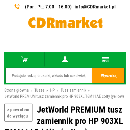
(Pon.-Pt.: 7:00 - 16:00)
info@CDRmarket.pl
Wyszukaj
Strona główna
»
Tusze
»
HP
»
Tusz zamiennik
»
JetWorld PREMIUM tusz zamiennik pro HP 903XL T6M11AE żółty (yellow)
JetWorld PREMIUM tusz
z powrotem
do wyciągu
zamiennik pro HP 903XL