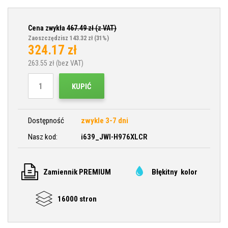
Cena zwykła
467.49
zł (z VAT)
Zaoszczędzisz 143.32 zł
(31%)
324.17
zł
263.55
zł (bez VAT)
KUPIĆ
Dostępność
zwykle 3-7 dni
Nasz kod:
i639_JWI-H976XLCR
Zamiennik PREMIUM
Błękitny kolor
16000 stron