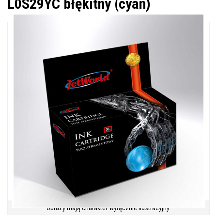
L0S29YC błękitny (cyan)
Obrazy mają charakter wyłącznie ilustracyjny.