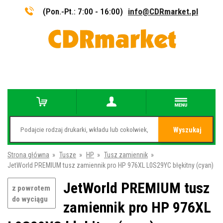
(Pon.-Pt.: 7:00 - 16:00)
info@CDRmarket.pl
Wyszukaj
Strona główna
»
Tusze
»
HP
»
Tusz zamiennik
»
JetWorld PREMIUM tusz zamiennik pro HP 976XL L0S29YC błękitny (cyan)
JetWorld PREMIUM tusz
z powrotem
do wyciągu
zamiennik pro HP 976XL