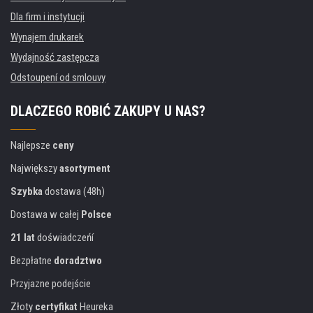
Dla firm i instytucji
Wynajem drukarek
Wydajność zastępcza
Odstoupení od smlouvy
DLACZEGO ROBIĆ ZAKUPY U NAS?
Najlepsze
ceny
Największy
asortyment
Szybka
dostawa (48h)
Dostawa w całej
Polsce
21 lat
doświadczeńí
Bezpłatne
doradztwo
Przyjazne podejście
Złoty
certyfikat
Heureka