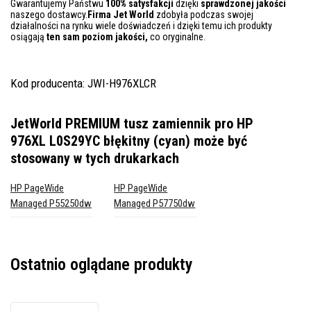
Gwarantujemy Państwu
100% satysfakcji
dzięki
sprawdzonej jakości
naszego dostawcy.
Firma Jet World
zdobyła podczas swojej
działalności na rynku wiele doświadczeń i dzięki temu ich produkty
osiągają
ten sam poziom jakości,
co oryginalne.
Kod producenta: JWI-H976XLCR
JetWorld PREMIUM tusz zamiennik pro HP
976XL L0S29YC błękitny (cyan)
może być
stosowany w tych drukarkach
HP PageWide
HP PageWide
Managed P55250dw
Managed P57750dw
Ostatnio oglądane produkty