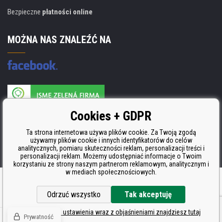
Bezpieczne
płatności online
MOŻNA NAS ZNALEŹĆ NA
Producent wkładów posiada certyfikat
Cookies + GDPR
ISO 9001, ISO 14001 i STMC.
Ta strona internetowa używa plików cookie. Za Twoją zgodą
używamy plików cookie i innych identyfikatorów do celów
analitycznych, pomiaru skuteczności reklam, personalizacji treści i
personalizacji reklam. Możemy udostępniać informacje o Twoim
korzystaniu ze strony naszym partnerom reklamowym, analitycznym i
w mediach społecznościowych.
Oprogramowanie e-commerce
BINARGON.cz
Odrzuć wszystko
Tak akceptuję
Szczegółowe ustawienia wraz z objaśnieniami znajdziesz tutaj
Prywatność
© Wszelkie prawa zastrzeżone CDRmarket.pl
Tonery i kartridże