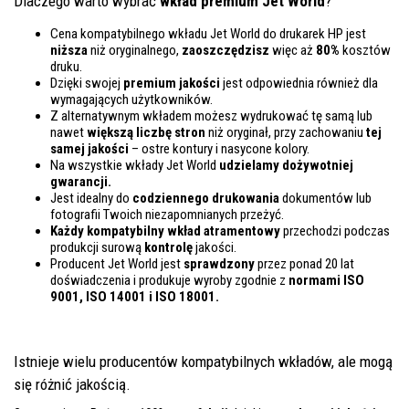
Dlaczego warto wybrać
wkład premium Jet World
?
Cena kompatybilnego wkładu Jet World do drukarek HP jest
niższa
niż oryginalnego,
zaoszczędzisz
więc aż
80%
kosztów
druku.
Dzięki swojej
premium jakości
jest odpowiednia również dla
wymagających użytkowników.
Z alternatywnym wkładem możesz wydrukować tę samą lub
nawet
większą liczbę stron
niż oryginał, przy zachowaniu
tej
samej jakości
– ostre kontury i nasycone kolory.
Na wszystkie wkłady Jet World
udzielamy dożywotniej
gwarancji.
Jest idealny do
codziennego drukowania
dokumentów lub
fotografii Twoich niezapomnianych przeżyć.
Każdy kompatybilny wkład atramentowy
przechodzi podczas
produkcji surową
kontrolę
jakości.
Producent Jet World jest
sprawdzony
przez ponad 20 lat
doświadczenia i produkuje wyroby zgodnie z
normami ISO
9001, ISO 14001
i ISO 18001.
Istnieje wielu producentów kompatybilnych wkładów, ale mogą
się różnić jakością.