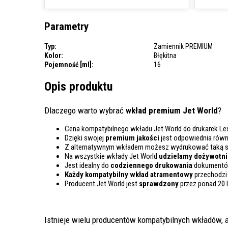
Parametry
Typ:
Zamiennik PREMIUM
Kolor:
Błękitna
Pojemność [ml]:
16
Opis produktu
Dlaczego warto wybrać
wkład premium Jet World
?
Cena kompatybilnego wkładu Jet World do drukarek Le
Dzięki swojej
premium jakości
jest odpowiednia rów
Z alternatywnym wkładem możesz wydrukować taką 
Na wszystkie wkłady Jet World
udzielamy dożywotnie
Jest idealny do
codziennego drukowania
dokumentów
Każdy kompatybilny wkład atramentowy
przechodzi
Producent Jet World jest
sprawdzony
przez ponad 20 
Istnieje wielu producentów kompatybilnych wkładów, a