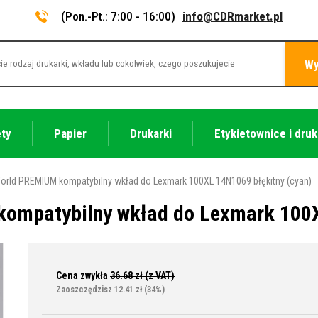
(Pon.-Pt.: 7:00 - 16:00)
info@CDRmarket.pl
Wy
ety
Papier
Drukarki
Etykietownice i druk
orld PREMIUM kompatybilny wkład do Lexmark 100XL 14N1069 błękitny (cyan)
ompatybilny wkład do Lexmark 100X
Cena zwykła
36.68
zł (z VAT)
Zaoszczędzisz 12.41 zł
(34%)