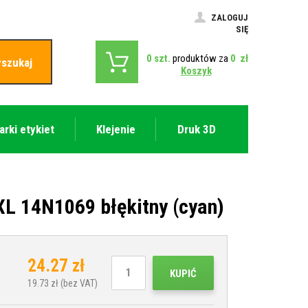
ZALOGUJ
SIĘ
0
szt.
produktów za
0
zł
szukaj
Koszyk
arki etykiet
Klejenie
Druk 3D
L 14N1069 błękitny (cyan)
24.27
zł
KUPIĆ
19.73
zł (bez VAT)