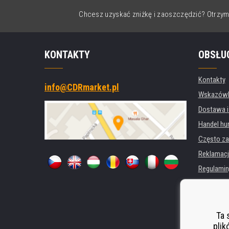
Chcesz uzyskać zniżkę i zaoszczędzić? Otrzym
KONTAKTY
OBSŁU
Kontakty
info@CDRmarket.pl
Wskazówki
Dostawa i
Handel hu
Często za
Reklamacj
Regulamin
Ochrona 
Dla firm i 
Wynajem d
Ta 
plik
Wydajność