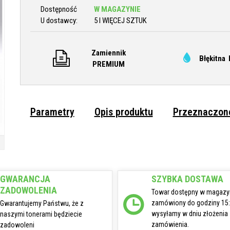
Dostępność
W MAGAZYNIE
U dostawcy:
5 I WIĘCEJ SZTUK
Zamiennik
Błękitna 
PREMIUM
Parametry
Opis produktu
Przeznaczone
GWARANCJA
SZYBKA DOSTAWA
ZADOWOLENIA
Towar dostępny w magazy
zamówiony do godziny 15
Gwarantujemy Państwu, że z
wysyłamy w dniu złożenia
naszymi tonerami będziecie
zamówienia.
zadowoleni