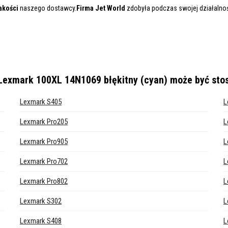
akości
naszego dostawcy.
Firma Jet World
zdobyła podczas swojej działalnośc
Lexmark 100XL 14N1069 błękitny (cyan)
może być sto
Lexmark S405
L
Lexmark Pro205
L
Lexmark Pro905
L
Lexmark Pro702
L
Lexmark Pro802
L
Lexmark S302
L
Lexmark S408
L