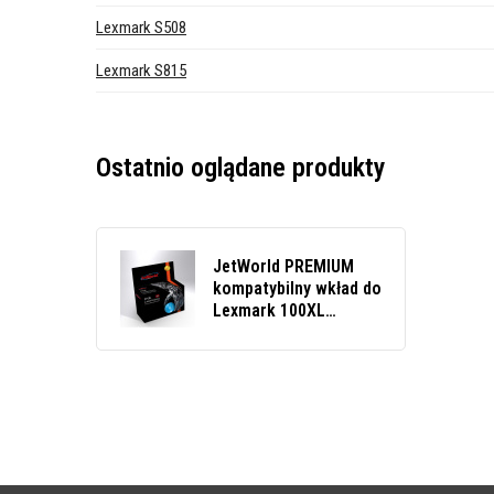
Lexmark S508
Lexmark S815
Ostatnio oglądane produkty
JetWorld PREMIUM
kompatybilny wkład do
Lexmark 100XL
14N1069 błękitny
(cyan)