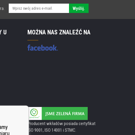
ra.
Wyślij.
Y U
MOŻNA NAS ZNALEŹĆ NA
Producent wkładów posiada certyfikat
wamy
ISO 9001, ISO 14001 i STMC.
miaru