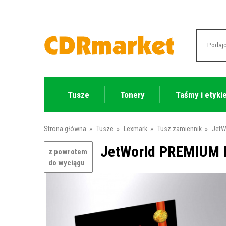
Tusze
Tonery
Taśmy i etyki
Strona główna
»
Tusze
»
Lexmark
»
Tusz zamiennik
»
JetW
JetWorld PREMIUM k
z powrotem
do wyciągu