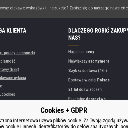
ywać ciekawe wskazówki i instrukcje? Zapisz się do naszego newslette
GA KLIENTA
DLACZEGO ROBIĆ ZAKUP
NAS?
Najlepsze
ceny
, porady, samouczki
 płatność
Największy
asortyment
rtowy (B2B)
Szybka
dostawa (48h)
dawane pytania
Dostawa w całej
Polsce
e
21 lat
doświadczeńí
, cookies
Bezpłatne
doradztwo
danych osobowych
Przyjazne podejście
Cookies + GDPR
instytucji
Złoty
certyfikat
Heureka
rukarek
strona internetowa używa plików cookie. Za Twoją zgodą uży
ów cookie i innych identyfikatorów do celów analitycznych, po
Bezpieczne
płatności online
 zastępcza