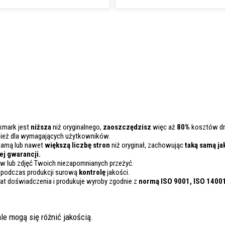
xmark jest
niższa
niż oryginalnego,
zaoszczędzisz
więc aż
80%
kosztów dr
nież dla wymagających użytkowników.
samą lub nawet
większą liczbę stron
niż oryginał, zachowując
taką samą ja
j gwarancji.
 lub zdjęć Twoich niezapomnianych przeżyć.
 podczas produkcji surową
kontrolę
jakości.
lat doświadczenia i produkuje wyroby zgodnie z
normą ISO 9001, ISO 1400
le mogą się różnić jakością.