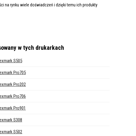
i na rynku wiele doświadczeń i dzięki temu ich produkty
sowany w tych drukarkach
exmark S505
exmark Pro705
exmark Pro202
exmark Pro706
exmark Pro901
exmark S308
exmark S502