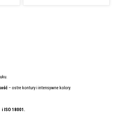
uku.
kość
– ostre kontury i intensywne kolory.
1
i ISO 18001.