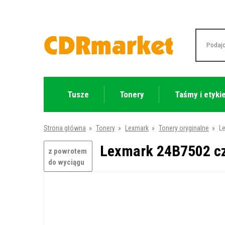
Tusze
Tonery
Taśmy i etyki
Strona główna
»
Tonery
»
Lexmark
»
Tonery oryginalne
»
Le
Lexmark 24B7502 cza
z powrotem
do wyciągu