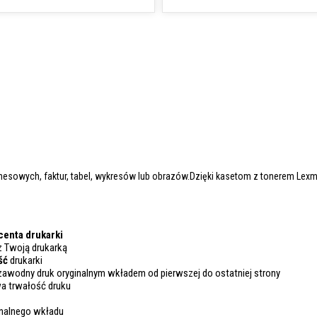
sowych, faktur, tabel, wykresów lub obrazów.Dzięki kasetom z tonerem Lexma
enta drukarki
z Twoją drukarką
ść
drukarki
zawodny druk oryginalnym wkładem od pierwszej do ostatniej strony
a trwałość druku
inalnego wkładu