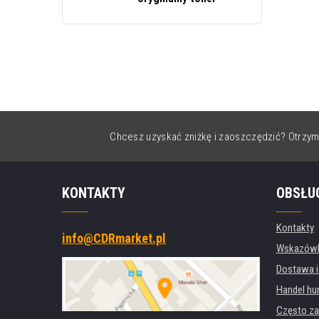
Chcesz uzyskać zniżkę i zaoszczędzić? Otrzym
KONTAKTY
OBSŁU
Kontakty
info@CDRmarket.pl
Wskazówki
Dostawa i
Handel hu
Często za