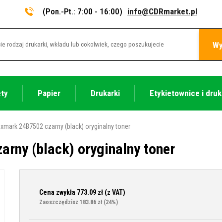
(Pon.-Pt.: 7:00 - 16:00)
info@CDRmarket.pl
Wy
ety
Papier
Drukarki
Etykietownice i druk
xmark 24B7502 czarny (black) oryginalny toner
rny (black) oryginalny toner
Cena zwykła
773.09
zł (z VAT)
Zaoszczędzisz 183.86 zł
(24%)