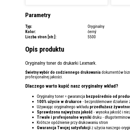
Parametry
Typ:
Oryginalny
Kolor:
černý
Liczba stron [str.]:
5500
Opis produktu
Oryginalny toner do drukarki Lexmark.
Świetny wybór do codziennego drukowania
dokumentów bizne
profesjonalnej jakości.
Dlaczego warto kupić nasz oryginalny wkład?
Oryginalny toner = gwarancja
bezpośrednio od produc
100% użycie w drukarce
- bezproblemowe działanie 
Używając oryginalnego wkładu
przedłużasz żywotno
Sprawdzona najwyższa jakość
- wysoka jakość i nie
Trwałe i profesjonalne wyniki
druku - długoterminow
Krótsze opóźnienie przy drukowaniu stron
Gwarancja Twojej satysfakcji
z użycia naszego oryg