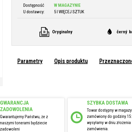
Dostępność
W MAGAZYNIE
U dostawcy:
5 I WIĘCEJ SZTUK
Oryginalny
černý k
Parametry
Opis produktu
Przeznaczone
GWARANCJA
SZYBKA DOSTAWA
ZADOWOLENIA
Towar dostępny w magazy
zamówiony do godziny 15
Gwarantujemy Państwu, że z
wysyłamy w dniu złożenia
naszymi tonerami będziecie
zamówienia.
zadowoleni