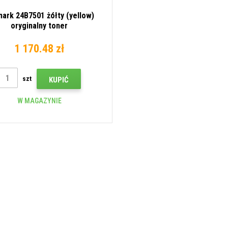
ark 24B7501 żółty (yellow)
oryginalny toner
1 170.48 zł
szt
KUPIĆ
W MAGAZYNIE