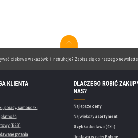
ywać ciekawe wskazówki i instrukcje? Zapisz się do naszego newslette
GA KLIENTA
DLACZEGO ROBIĆ ZAKUP
NAS?
Najlepsze
ceny
, porady, samouczki
 płatność
Największy
asortyment
rtowy (B2B)
Szybka
dostawa (48h)
dawane pytania
Dostawa w całej
Polsce