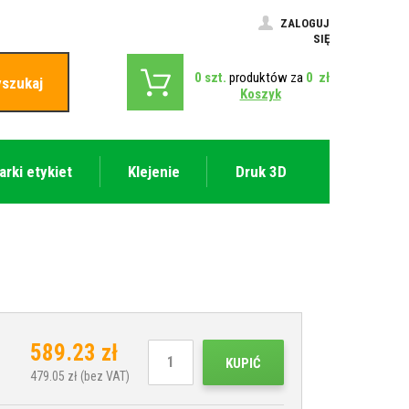
ZALOGUJ
SIĘ
0
szt.
produktów za
0
zł
szukaj
Koszyk
arki etykiet
Klejenie
Druk 3D
589.23
zł
KUPIĆ
479.05
zł (bez VAT)