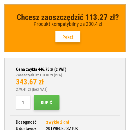
Chcesz zaoszczędzić 113.27 zł?
Produkt kompatybilny za 230.4 zł
Pokaż
Cena zwykła
446.75
zł (z VAT)
Zaoszczędzisz 103.08 zł
(23%)
343.67
zł
279.41
zł (bez VAT)
KUPIĆ
Dostępność
zwykle 2 dni
U dostawcy:
20 I WIĘCEJ SZTUK