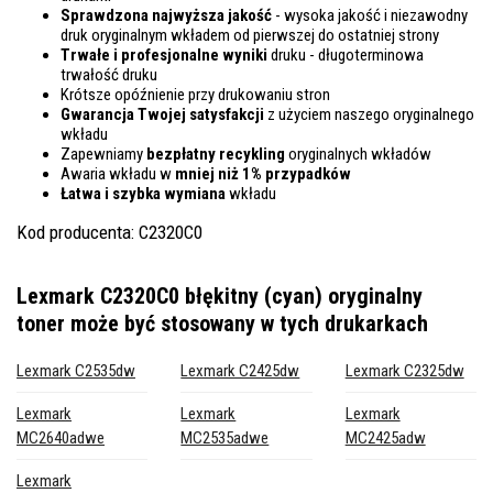
Sprawdzona najwyższa jakość
- wysoka jakość i niezawodny
druk oryginalnym wkładem od pierwszej do ostatniej strony
Trwałe i profesjonalne wyniki
druku - długoterminowa
trwałość druku
Krótsze opóźnienie przy drukowaniu stron
Gwarancja Twojej satysfakcji
z użyciem naszego oryginalnego
wkładu
Zapewniamy
bezpłatny recykling
oryginalnych wkładów
Awaria wkładu w
mniej niż 1% przypadków
Łatwa i szybka wymiana
wkładu
Kod producenta: C2320C0
Lexmark C2320C0 błękitny (cyan) oryginalny
toner
może być stosowany w tych drukarkach
Lexmark C2535dw
Lexmark C2425dw
Lexmark C2325dw
Lexmark
Lexmark
Lexmark
MC2640adwe
MC2535adwe
MC2425adw
Lexmark