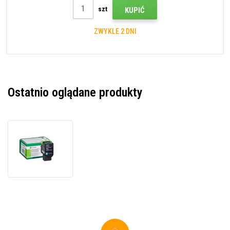
szt
KUPIĆ
ZWYKLE 2 DNI
Ostatnio oglądane produkty
Lexmark
C2320C0
błękitny
(cyan)
oryginalny
toner