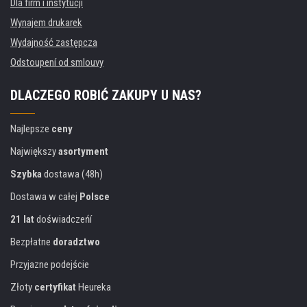
Dla firm i instytucji
Wynajem drukarek
Wydajność zastępcza
Odstoupení od smlouvy
DLACZEGO ROBIĆ ZAKUPY U NAS?
Najlepsze
ceny
Największy
asortyment
Szybka
dostawa (48h)
Dostawa w całej
Polsce
21 lat
doświadczeńí
Bezpłatne
doradztwo
Przyjazne podejście
Złoty
certyfikat
Heureka