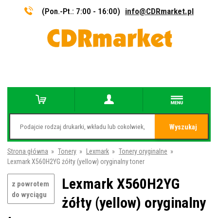
(Pon.-Pt.: 7:00 - 16:00)
info@CDRmarket.pl
Wyszukaj
Strona główna
»
Tonery
»
Lexmark
»
Tonery oryginalne
»
Lexmark X560H2YG żółty (yellow) oryginalny toner
Lexmark X560H2YG
z powrotem
do wyciągu
żółty (yellow) oryginalny