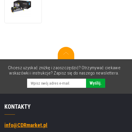
Lexmark
X560H2YG
żółty
(yellow)
oryginalny
toner
Chcesz uzyskać zniżkę i zaoszczędzić? Otrzymywać ciekawe
wskazówki i instrukcje? Zapisz się do naszego newslettera.
Wyślij.
KONTAKTY
info@CDRmarket.pl