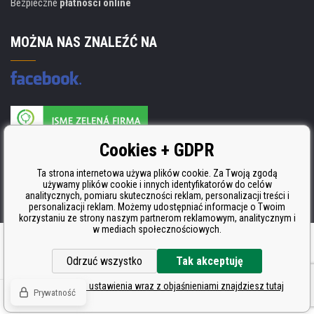
Bezpieczne
płatności online
MOŻNA NAS ZNALEŹĆ NA
Producent wkładów posiada certyfikat
Cookies + GDPR
ISO 9001, ISO 14001 i STMC.
Ta strona internetowa używa plików cookie. Za Twoją zgodą
używamy plików cookie i innych identyfikatorów do celów
analitycznych, pomiaru skuteczności reklam, personalizacji treści i
personalizacji reklam. Możemy udostępniać informacje o Twoim
korzystaniu ze strony naszym partnerom reklamowym, analitycznym i
w mediach społecznościowych.
Oprogramowanie e-commerce
BINARGON.cz
Odrzuć wszystko
Tak akceptuję
Szczegółowe ustawienia wraz z objaśnieniami znajdziesz tutaj
Prywatność
© Wszelkie prawa zastrzeżone CDRmarket.pl
Tonery i kartridże