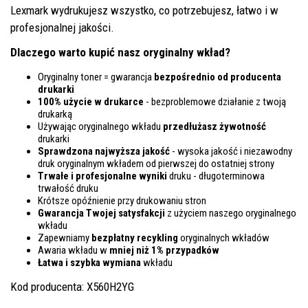
Lexmark wydrukujesz wszystko, co potrzebujesz, łatwo i w
profesjonalnej jakości.
Dlaczego warto kupić nasz oryginalny wkład?
Oryginalny toner = gwarancja
bezpośrednio od producenta
drukarki
100% użycie w drukarce
- bezproblemowe działanie z twoją
drukarką
Używając oryginalnego wkładu
przedłużasz żywotność
drukarki
Sprawdzona najwyższa jakość
- wysoka jakość i niezawodny
druk oryginalnym wkładem od pierwszej do ostatniej strony
Trwałe i profesjonalne wyniki
druku - długoterminowa
trwałość druku
Krótsze opóźnienie przy drukowaniu stron
Gwarancja Twojej satysfakcji
z użyciem naszego oryginalnego
wkładu
Zapewniamy
bezpłatny recykling
oryginalnych wkładów
Awaria wkładu w
mniej niż 1% przypadków
Łatwa i szybka wymiana
wkładu
Kod producenta: X560H2YG