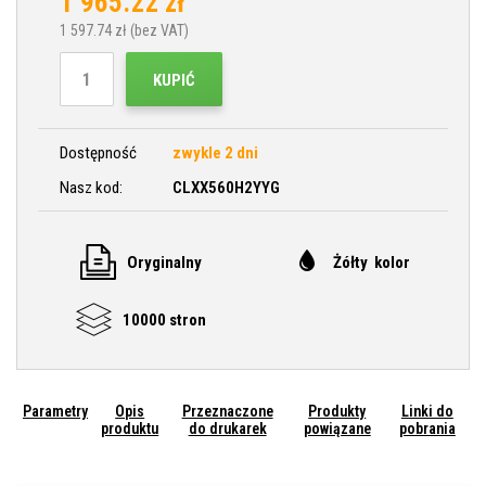
1 965.22
zł
1 597.74
zł (bez VAT)
KUPIĆ
Dostępność
zwykle 2 dni
Nasz kod:
CLXX560H2YYG
Oryginalny
Żółty kolor
10000 stron
Parametry
Opis
Przeznaczone
Produkty
Linki do
produktu
do drukarek
powiązane
pobrania