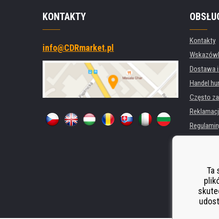
KONTAKTY
OBSŁU
Kontakty
info@CDRmarket.pl
Wskazówki
Dostawa i
Handel hu
Często za
Reklamacj
Regulamin
Ochrona 
Dla firm i 
Wynajem d
Ta 
plik
Wydajność
skute
Odstoupen
udost