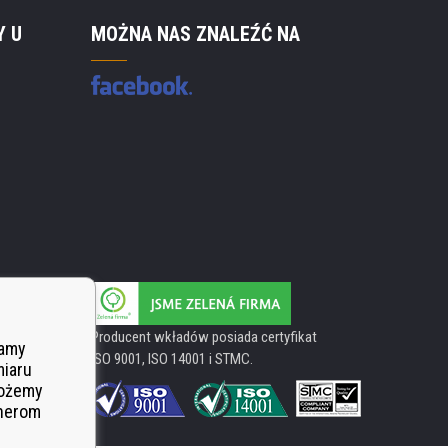
Y U
MOŻNA NAS ZNALEŹĆ NA
Producent wkładów posiada certyfikat
wamy
ISO 9001, ISO 14001 i STMC.
miaru
Możemy
tnerom