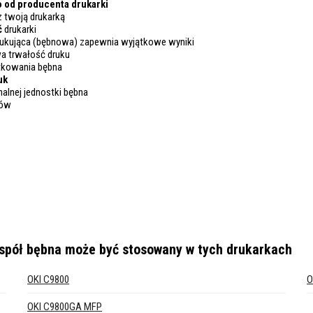
 od producenta drukarki
z twoją drukarką
ć
drukarki
drukująca (bębnowa) zapewnia wyjątkowe wyniki
a trwałość druku
ytkowania bębna
uk
nalnej jednostki bębna
dów
espół bębna
może być stosowany w tych drukarkach
OKI C9800
O
OKI C9800GA MFP