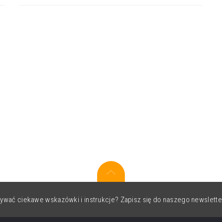
ywać ciekawe wskazówki i instrukcje? Zapisz się do naszego newslette