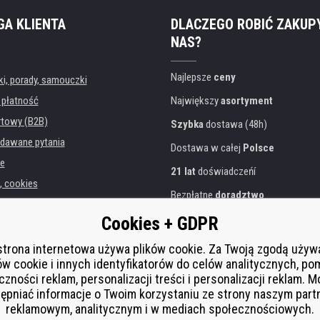
GA KLIENTA
DLACZEGO ROBIĆ ZAKUP
NAS?
Najlepsze
ceny
, porady, samouczki
 płatność
Największy
asortyment
rtowy (B2B)
Szybka
dostawa (48h)
dawane pytania
Dostawa w całej
Polsce
e
21 lat
doświadczeńí
, cookies
Bezpłatne
doradztwo
danych osobowych
Przyjazne podejście
Cookies + GDPR
instytucji
Złoty
certyfikat
Heureka
rukarek
strona internetowa używa plików cookie. Za Twoją zgodą uży
ów cookie i innych identyfikatorów do celów analitycznych, po
Bezpieczne
płatności online
 zastępcza
czności reklam, personalizacji treści i personalizacji reklam. 
í od smlouvy
ępniać informacje o Twoim korzystaniu ze strony naszym par
reklamowym, analitycznym i w mediach społecznościowych.