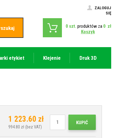
ZALOGUJ
SIĘ
0
szt.
produktów za
0
zł
szukaj
Koszyk
arki etykiet
Klejenie
Druk 3D
1 223.60
zł
KUPIĆ
994.80
zł (bez VAT)