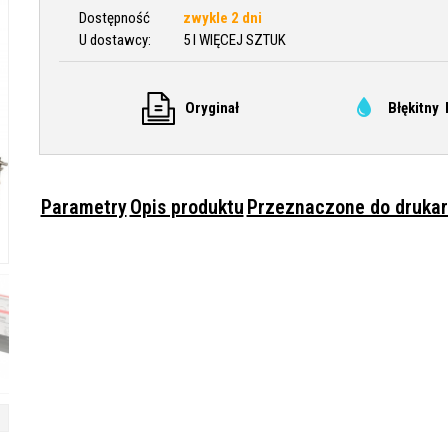
Dostępność
zwykle 2 dni
U dostawcy:
5 I WIĘCEJ SZTUK
Oryginał
Błękitny 
Parametry
Opis produktu
Przeznaczone do druka