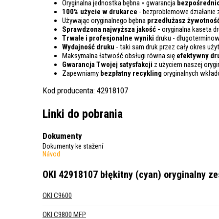
Oryginalna jednostka bębna = gwarancja
bezpośrednio
100% użycie w drukarce
- bezproblemowe działanie 
Używając oryginalnego bębna
przedłużasz żywotnoś
Sprawdzona najwyższa jakość -
oryginalna kaseta 
Trwałe i profesjonalne wyniki
druku - długoterminow
Wydajność druku
- taki sam druk przez cały okres uż
Maksymalna łatwość obsługi równa się
efektywny dr
Gwarancja Twojej satysfakcji
z użyciem naszej orygi
Zapewniamy
bezpłatny recykling
oryginalnych wkła
Kod producenta: 42918107
Linki do pobrania
Dokumenty
Dokumenty ke stažení
Návod
OKI 42918107 błękitny (cyan) oryginalny z
OKI C9600
OKI C9800 MFP