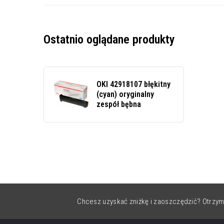
Ostatnio oglądane produkty
OKI 42918107 błękitny
(cyan) oryginalny
zespół bębna
Chcesz uzyskać zniżkę i zaoszczędzić? Otrzym