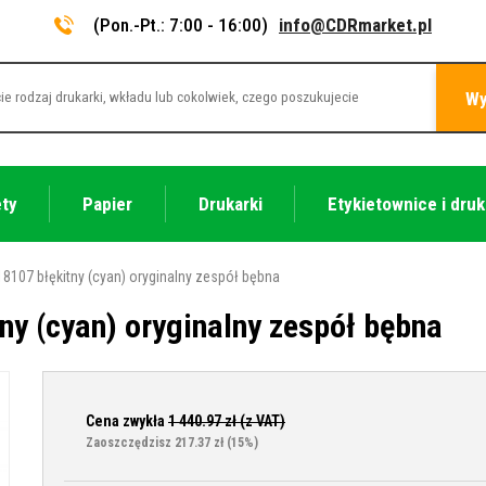
(Pon.-Pt.: 7:00 - 16:00)
info@CDRmarket.pl
Wy
ety
Papier
Drukarki
Etykietownice i druk
18107 błękitny (cyan) oryginalny zespół bębna
ny (cyan) oryginalny zespół bębna
Cena zwykła
1 440.97
zł (z VAT)
Zaoszczędzisz 217.37 zł
(15%)