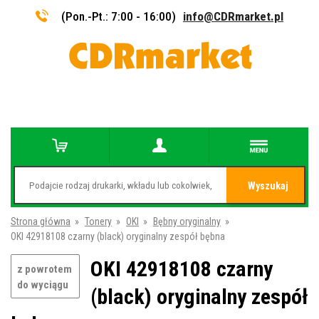
(Pon.-Pt.: 7:00 - 16:00)
info@CDRmarket.pl
Wyszukaj
Strona główna
»
Tonery
»
OKI
»
Bębny oryginalny
»
OKI 42918108 czarny (black) oryginalny zespół bębna
OKI 42918108 czarny
z powrotem
do wyciągu
(black) oryginalny zespół