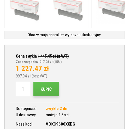
Obrazy mają charakter wyłącznie ilustracyjny.
Cena zwykła
1 445.45
zł (z VAT)
Zaoszczędzisz 217.98 zł
(15%)
1 227.47
zł
997.94
zł (bez VAT)
KUPIĆ
Dostępność
zwykle 2 dni
U dostawcy:
mniej niż 5 szt.
Nasz kod:
VOKC9600XXBG