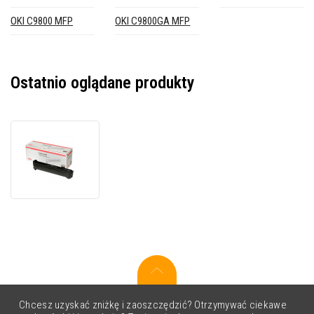
OKI C9800 MFP
OKI C9800GA MFP
Ostatnio oglądane produkty
OKI
42918108
czarny
(black)
oryginalny
zespół
bębna
Chcesz uzyskać zniżkę i zaoszczędzić? Otrzymywać ciekawe