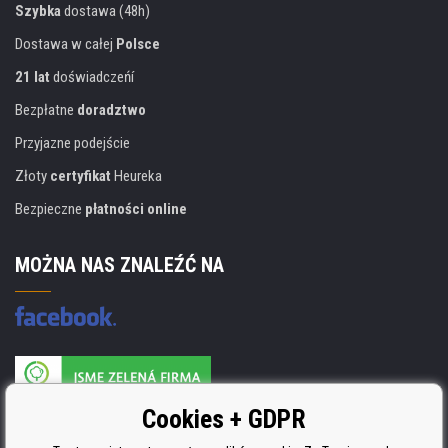
Szybka
dostawa (48h)
Dostawa w całej
Polsce
21 lat
doświadczeńí
Bezpłatne
doradztwo
Przyjazne podejście
Złoty
certyfikat
Heureka
Bezpieczne
płatności online
MOŻNA NAS ZNALEŹĆ NA
Producent wkładów posiada certyfikat
Cookies + GDPR
ISO 9001, ISO 14001 i STMC.