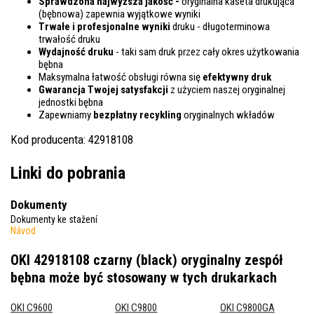
Sprawdzona najwyższa jakość -
oryginalna kaseta drukująca
(bębnowa) zapewnia wyjątkowe wyniki
Trwałe i profesjonalne wyniki
druku - długoterminowa
trwałość druku
Wydajność druku
- taki sam druk przez cały okres użytkowania
bębna
Maksymalna łatwość obsługi równa się
efektywny druk
Gwarancja Twojej satysfakcji
z użyciem naszej oryginalnej
jednostki bębna
Zapewniamy
bezpłatny recykling
oryginalnych wkładów
Kod producenta: 42918108
Linki do pobrania
Dokumenty
Dokumenty ke stažení
Návod
OKI 42918108 czarny (black) oryginalny zespół
bębna
może być stosowany w tych drukarkach
OKI C9600
OKI C9800
OKI C9800GA