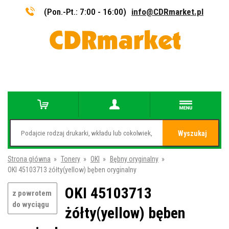
(Pon.-Pt.: 7:00 - 16:00)
info@CDRmarket.pl
Wyszukaj
Strona główna
»
Tonery
»
OKI
»
Bębny oryginalny
»
OKI 45103713 żółty(yellow) bęben oryginalny
OKI 45103713
z powrotem
do wyciągu
żółty(yellow) bęben