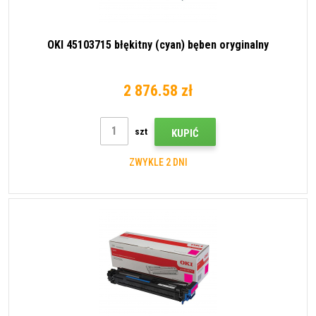
OKI 45103715 błękitny (cyan) bęben oryginalny
2 876.58 zł
szt
KUPIĆ
ZWYKLE 2 DNI