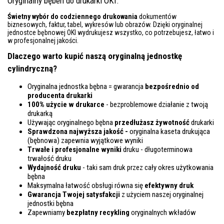
Oryginalny bęben do drukarki OKI.
Świetny wybór do codziennego drukowania
dokumentów
biznesowych, faktur, tabel, wykresów lub obrazów. Dzięki oryginalnej
jednostce bębnowej OKI wydrukujesz wszystko, co potrzebujesz, łatwo i
w profesjonalnej jakości.
Dlaczego warto kupić naszą oryginalną jednostkę
cylindryczną?
Oryginalna jednostka bębna = gwarancja
bezpośrednio od
producenta drukarki
100% użycie w drukarce
- bezproblemowe działanie z twoją
drukarką
Używając oryginalnego bębna
przedłużasz żywotność
drukarki
Sprawdzona najwyższa jakość -
oryginalna kaseta drukująca
(bębnowa) zapewnia wyjątkowe wyniki
Trwałe i profesjonalne wyniki
druku - długoterminowa
trwałość druku
Wydajność druku
- taki sam druk przez cały okres użytkowania
bębna
Maksymalna łatwość obsługi równa się
efektywny druk
Gwarancja Twojej satysfakcji
z użyciem naszej oryginalnej
jednostki bębna
Zapewniamy
bezpłatny recykling
oryginalnych wkładów