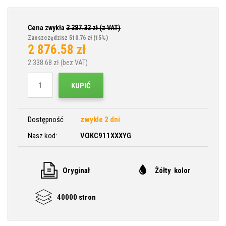
Cena zwykła
3 387.33
zł (z VAT)
Zaoszczędzisz 510.76 zł
(15%)
2 876.58
zł
2 338.68
zł (bez VAT)
KUPIĆ
Dostępność
zwykle 2 dni
Nasz kod:
VOKC911XXXYG
Oryginał
Żółty kolor
40000 stron