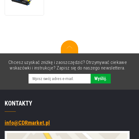
żółty(yellow)
bęben
oryginalny
Chcesz uzyskać zniżkę i zaoszczędzić? Otrzymywać ciekawe
wskazówki i instrukcje? Zapisz się do naszego newslettera.
Wyślij.
KONTAKTY
info@CDRmarket.pl