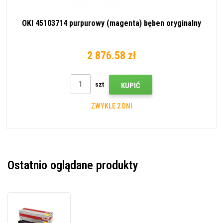
OKI 45103714 purpurowy (magenta) bęben oryginalny
2 876.58 zł
szt
KUPIĆ
ZWYKLE 2 DNI
Ostatnio oglądane produkty
OKI
45103713