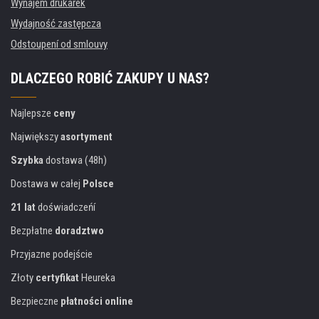
Wynajem drukarek
Wydajność zastępcza
Odstoupení od smlouvy
DLACZEGO ROBIĆ ZAKUPY U NAS?
Najlepsze
ceny
Największy
asortyment
Szybka
dostawa (48h)
Dostawa w całej
Polsce
21 lat
doświadczeńí
Bezpłatne
doradztwo
Przyjazne podejście
Złoty
certyfikat
Heureka
Bezpieczne
płatności online