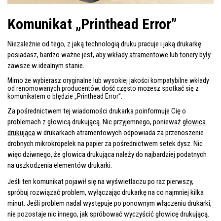
Komunikat „Printhead Error”
Niezależnie od tego, z jaką technologią druku pracuje i jaką drukarkę
posiadasz, bardzo ważne jest, aby
wkłady atramentowe
lub
tonery
były
zawsze w idealnym stanie.
Mimo że wybierasz oryginalne lub wysokiej jakości kompatybilne wkłady
od renomowanych producentów, dość często możesz spotkać się z
komunikatem o błędzie „Printhead Error”.
Za pośrednictwem tej wiadomości drukarka poinformuje Cię o
problemach z głowicą drukującą. Nic przyjemnego, ponieważ
głowica
drukująca
w drukarkach atramentowych odpowiada za przenoszenie
drobnych mikrokropelek na papier za pośrednictwem setek dysz. Nic
więc dziwnego, że głowica drukująca należy do najbardziej podatnych
na uszkodzenia elementów drukarki.
Jeśli ten komunikat pojawił się na wyświetlaczu po raz pierwszy,
spróbuj rozwiązać problem, wyłączając drukarkę na co najmniej kilka
minut. Jeśli problem nadal występuje po ponownym włączeniu drukarki,
nie pozostaje nic innego, jak spróbować wyczyścić głowicę drukującą.