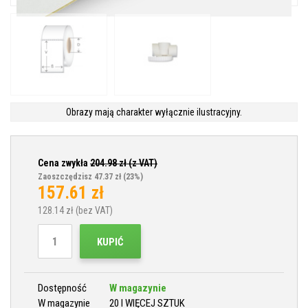
Obrazy mają charakter wyłącznie ilustracyjny.
Cena zwykła
204.98
zł (z VAT)
Zaoszczędzisz 47.37 zł
(23%)
157.61
zł
128.14
zł (bez VAT)
KUPIĆ
Dostępność
W magazynie
W magazynie
20 I WIĘCEJ SZTUK