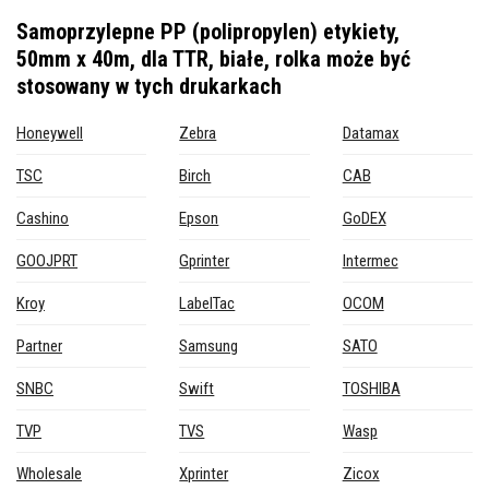
Samoprzylepne PP (polipropylen) etykiety,
50mm x 40m, dla TTR, białe, rolka
może być
stosowany w tych drukarkach
Honeywell
Zebra
Datamax
TSC
Birch
CAB
Cashino
Epson
GoDEX
GOOJPRT
Gprinter
Intermec
Kroy
LabelTac
OCOM
Partner
Samsung
SATO
SNBC
Swift
TOSHIBA
TVP
TVS
Wasp
Wholesale
Xprinter
Zicox