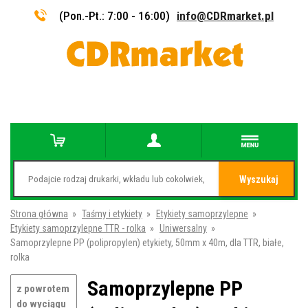
(Pon.-Pt.: 7:00 - 16:00)
info@CDRmarket.pl
Wyszukaj
Strona główna
»
Taśmy i etykiety
»
Etykiety samoprzylepne
»
Etykiety samoprzylepne TTR - rolka
»
Uniwersalny
»
Samoprzylepne PP (polipropylen) etykiety, 50mm x 40m, dla TTR, białe,
rolka
Samoprzylepne PP
z powrotem
do wyciągu