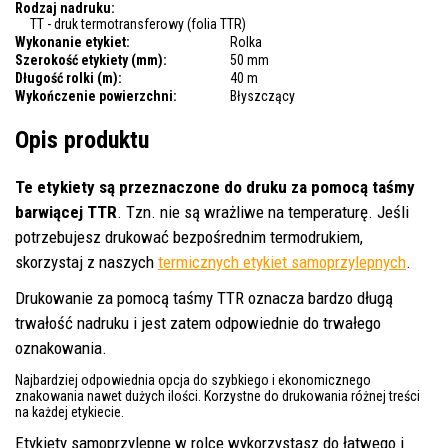
Rodzaj nadruku:
TT - druk termotransferowy (folia TTR)
Wykonanie etykiet:
Rolka
Szerokość etykiety (mm):
50 mm
Długość rolki (m):
40 m
Wykończenie powierzchni:
Błyszczący
Opis produktu
Te etykiety są przeznaczone do druku za pomocą taśmy
barwiącej TTR
. Tzn. nie są wrażliwe na temperaturę. Jeśli
potrzebujesz drukować bezpośrednim termodrukiem,
skorzystaj z naszych
termicznych etykiet samoprzylepnych
.
Drukowanie za pomocą taśmy TTR oznacza bardzo długą
trwałość nadruku i jest zatem odpowiednie do trwałego
oznakowania.
Najbardziej odpowiednia opcja do szybkiego i ekonomicznego
znakowania nawet dużych ilości. Korzystne do drukowania różnej treści
na każdej etykiecie.
Etykiety samoprzylepne w rolce wykorzystasz do łatwego i