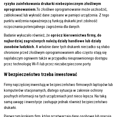
ryzyko zainfekowania drukarki niebezpiecznym złośliwym
oprogramowaniem.
To złośliwe oprogramowanie może uszkodzić,
zablokować lub wykraść dane zapisane w pamięci urządzenia. Z tego
punktu widzenia najważniejszą funkcją drukarki jest zdolność
rozpoznania potencjalnego zagrożenia dla danych.
Badanie wykazało również, że
oprócz kierownictwa firmy, do
najbardziej zagrożonych należą działy handlowe lub działy
zasobów ludzkich.
A właśnie dane tych drukarek nierzadko są słabo
chronione przed złośliwym oprogramowaniem albo często stają się
najsłabszym ogniwem także w przypadku nieuprawnionego dostępu
przez technologię Wi‑Fi lub przez niezabezpieczone porty.
W bezpieczeństwo trzeba inwestować
Firmy najczęściej inwestują w bezpieczeństwo firmowych laptopów lub
komputerów stacjonarnych, dlatego sytuacja w zakresie ochrony
poufnych informacji na tych urządzeniach jest nieco lepsza. Na taką
samą uwagę i inwestycje zasługuje jednak również bezpieczeństwo
drukarki.
Pierwszym krokiem firm, które przetwarzają dane osobowe lub pracują