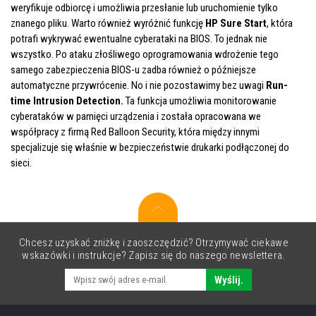
weryfikuje odbiorcę i umożliwia przesłanie lub uruchomienie tylko
znanego pliku. Warto również wyróżnić funkcję
HP Sure Start
, która
potrafi wykrywać ewentualne cyberataki na BIOS. To jednak nie
wszystko. Po ataku złośliwego oprogramowania wdrożenie tego
samego zabezpieczenia BIOS-u zadba również o późniejsze
automatyczne przywrócenie. No i nie pozostawimy bez uwagi
Run-
time Intrusion Detection.
Ta funkcja umożliwia monitorowanie
cyberataków w pamięci urządzenia i została opracowana we
współpracy z firmą Red Balloon Security, która między innymi
specjalizuje się właśnie w bezpieczeństwie drukarki podłączonej do
sieci.
Chcesz uzyskać zniżkę i zaoszczędzić? Otrzymywać ciekawe
wskazówki i instrukcje? Zapisz się do naszego newslettera.
Wyślij.