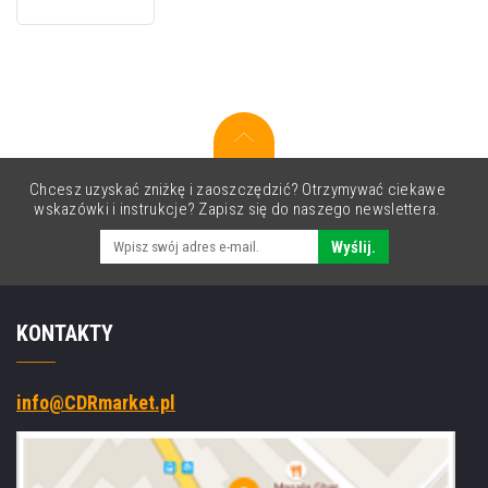
10
slots
Chcesz uzyskać zniżkę i zaoszczędzić? Otrzymywać ciekawe
wskazówki i instrukcje? Zapisz się do naszego newslettera.
Wyślij.
KONTAKTY
info@CDRmarket.pl