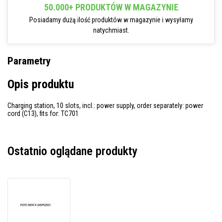
50.000+ PRODUKTÓW W MAGAZYNIE
Posiadamy dużą ilość produktów w magazynie i wysyłamy
natychmiast.
Parametry
Opis produktu
Charging station, 10 slots, incl.: power supply, order separately: power
cord (C13), fits for: TC701
Ostatnio oglądane produkty
Zebra
charging
station,