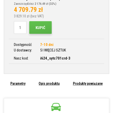
Zaoszczędzisz 2 176.49 zł
(32%)
4 709.79
zł
3 829.10
zł (bez VAT)
KUPIĆ
Dostępność
7-10 dni
U dostawcy:
5 I WIĘCEJ SZTUK
Nasz kod:
i624_sytc701crd-3
Parametry
Opis produktu
Produkty powiązane