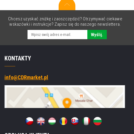
25,7
cm
(10,1''),
Chcesz uzyskać zniżkę i zaoszczędzić? Otrzymywać ciekawe
USB,
wskazówki i instrukcje? Zapisz się do naszego newslettera.
USB-
C,
Wyślij.
BT,
Wi‑Fi,
NFC,
KONTAKTY
Android,
GMS
info@CDRmarket.pl