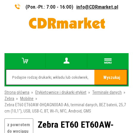
(Pon.-Pt.: 7:00 - 16:00)
info@CDRmarket.pl
Wyszukaj
Strona główna
»
Etykietownice i drukarki etykiet
»
Terminale danych
»
Zebra
»
Mobilne
»
Zebra ET60 ET60AW-0HQAGN00A0-A6, terminal danych, BEZ baterii, 25,7
cm (10,1''), USB, USB-C, BT, Wi‑Fi, NFC, Android, GMS
Zebra ET60 ET60AW-
z powrotem
do wyciągu