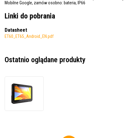
Mobilne Google, zamów osobno: bateria, IP66
Linki do pobrania
Datasheet
ET60_ET65_Android_EN.pdf
Ostatnio oglądane produkty
Zebra
ET60
ET60AW-
0HQAGN00A0-
A6,
terminal
danych,
BEZ
baterii,