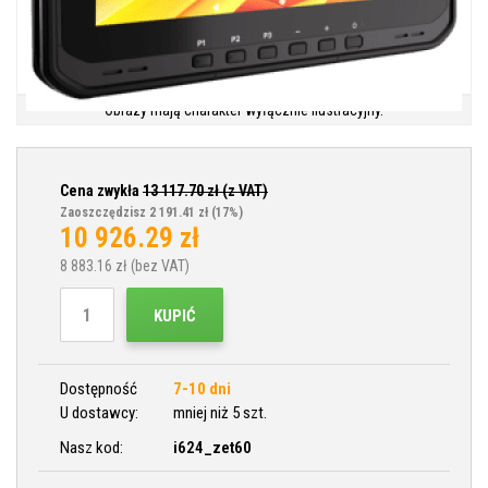
Obrazy mają charakter wyłącznie ilustracyjny.
Cena zwykła
13 117.70
zł (z VAT)
Zaoszczędzisz 2 191.41 zł
(17%)
10 926.29
zł
8 883.16
zł (bez VAT)
KUPIĆ
Dostępność
7-10 dni
U dostawcy:
mniej niż 5 szt.
Nasz kod:
i624_zet60