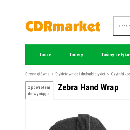
Tusze
Tonery
Taśmy i etyki
Strona główna
»
Etykietownice i drukarki etykiet
»
Czytniki k
Zebra Hand Wrap
z powrotem
do wyciągu