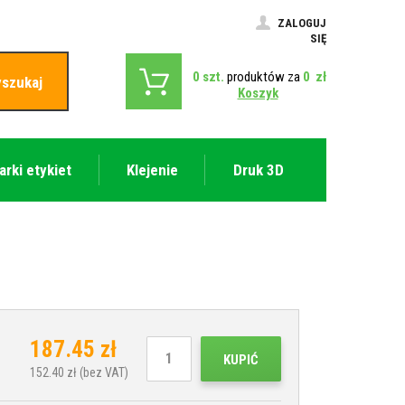
ZALOGUJ
SIĘ
0
szt.
produktów za
0
zł
szukaj
Koszyk
arki etykiet
Klejenie
Druk 3D
187.45
zł
KUPIĆ
152.40
zł (bez VAT)