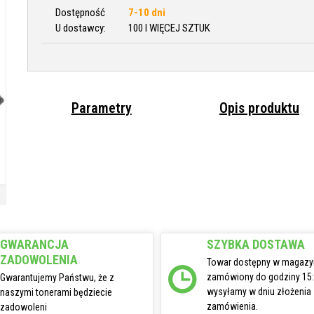
Dostępność
7-10 dni
U dostawcy:
100 I WIĘCEJ SZTUK
Parametry
Opis produktu
GWARANCJA
SZYBKA DOSTAWA
ZADOWOLENIA
Towar dostępny w magazy
zamówiony do godziny 15
Gwarantujemy Państwu, że z
wysyłamy w dniu złożenia
naszymi tonerami będziecie
zamówienia.
zadowoleni