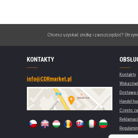
Chcesz uzyskać zniżkę i zaoszczędzić? Otrzym
KONTAKTY
OBSŁU
Kontakty
info@CDRmarket.pl
Wskazówki
Dostawa i
Handel hu
Często za
Reklamacj
Regulamin
Ochrona 