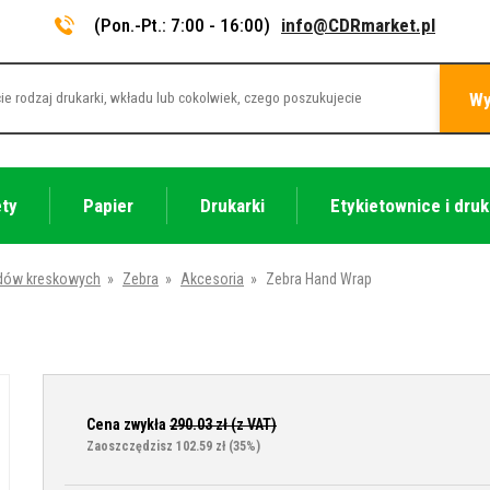
(Pon.-Pt.: 7:00 - 16:00)
info@CDRmarket.pl
Wy
ety
Papier
Drukarki
Etykietownice i druk
odów kreskowych
»
Zebra
»
Akcesoria
»
Zebra Hand Wrap
Cena zwykła
290.03
zł (z VAT)
Zaoszczędzisz 102.59 zł
(35%)