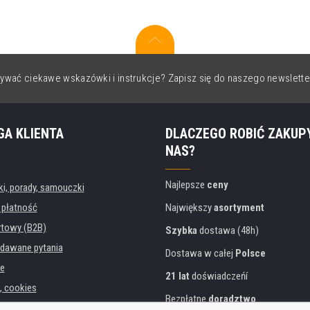
ywać ciekawe wskazówki i instrukcje? Zapisz się do naszego newslette
GA KLIENTA
DLACZEGO ROBIĆ ZAKUP
NAS?
Najlepsze
ceny
, porady, samouczki
 płatność
Największy
asortyment
rtowy (B2B)
Szybka
dostawa (48h)
dawane pytania
Dostawa w całej
Polsce
e
21 lat
doświadczeńí
, cookies
Bezpłatne
doradztwo
danych osobowych