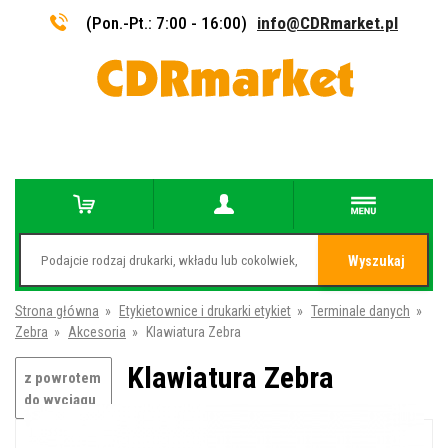
(Pon.-Pt.: 7:00 - 16:00)
info@CDRmarket.pl
Wyszukaj
Strona główna
»
Etykietownice i drukarki etykiet
»
Terminale danych
»
Zebra
»
Akcesoria
»
Klawiatura Zebra
Klawiatura Zebra
z powrotem
do wyciągu