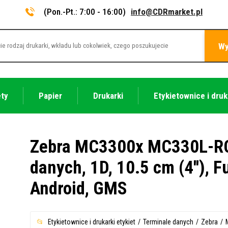
(Pon.-Pt.: 7:00 - 16:00)
info@CDRmarket.pl
Wy
ety
Papier
Drukarki
Etykietownice i druk
Zebra MC3300x MC330L-RC
danych, 1D, 10.5 cm (4''), F
Android, GMS
Etykietownice i drukarki etykiet
Terminale danych
Zebra