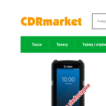
Tusze
Tonery
Taśmy i etyki
Tymczasowo niedostępne