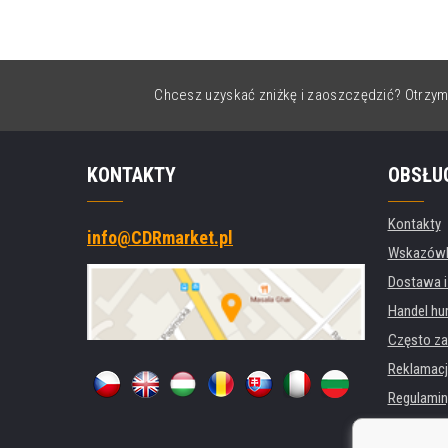
Chcesz uzyskać zniżkę i zaoszczędzić? Otrzym
KONTAKTY
OBSŁU
Kontakty
info@CDRmarket.pl
Wskazówki
Dostawa i
Handel hu
Często za
Reklamacj
Regulamin
Ochrona 