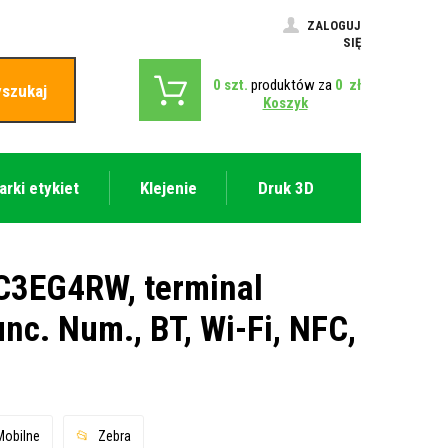
ZALOGUJ
SIĘ
0
szt.
produktów za
0
zł
szukaj
Koszyk
arki etykiet
Klejenie
Druk 3D
3EG4RW, terminal
unc. Num., BT, Wi-Fi, NFC,
Mobilne
Zebra