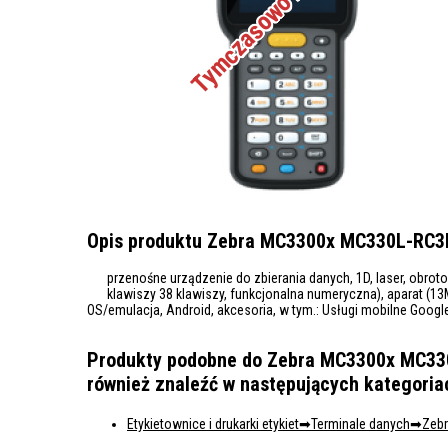
Opis produktu Zebra MC3300x MC330L-RC3EG4
przenośne urządzenie do zbierania danych, 1D, laser, obrotow
klawiszy 38 klawiszy, funkcjonalna numeryczna), aparat (13M
OS/emulacja, Android, akcesoria, w tym.: Usługi mobilne Google
Produkty podobne do Zebra MC3300x MC330L-
również znaleźć w następujących kategoria
Etykietownice i drukarki etykiet
Terminale danych
Zeb