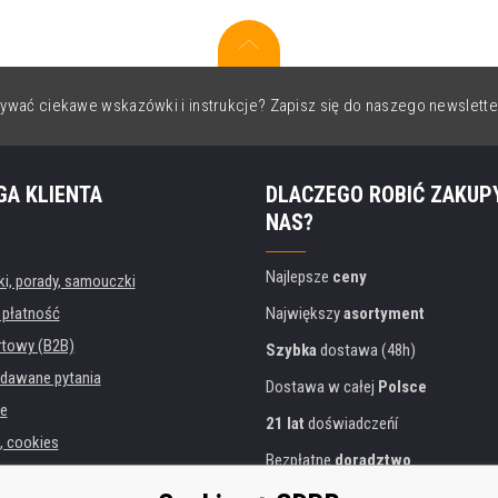
ywać ciekawe wskazówki i instrukcje? Zapisz się do naszego newslette
GA KLIENTA
DLACZEGO ROBIĆ ZAKUP
NAS?
Najlepsze
ceny
, porady, samouczki
 płatność
Największy
asortyment
rtowy (B2B)
Szybka
dostawa (48h)
dawane pytania
Dostawa w całej
Polsce
e
21 lat
doświadczeńí
, cookies
Bezpłatne
doradztwo
danych osobowych
Przyjazne podejście