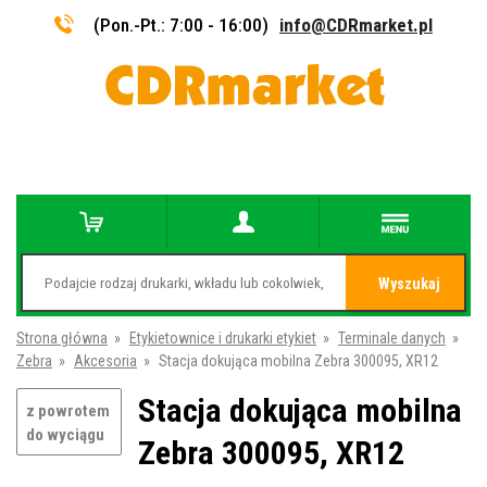
(Pon.-Pt.: 7:00 - 16:00)
info@CDRmarket.pl
Wyszukaj
Strona główna
»
Etykietownice i drukarki etykiet
»
Terminale danych
»
Zebra
»
Akcesoria
»
Stacja dokująca mobilna Zebra 300095, XR12
Stacja dokująca mobilna
z powrotem
do wyciągu
Zebra 300095, XR12