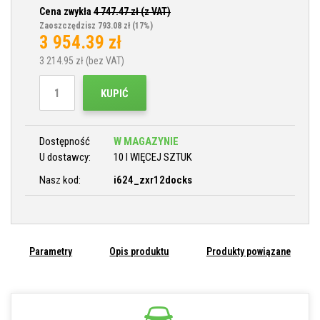
Cena zwykła
4 747.47
zł (z VAT)
Zaoszczędzisz 793.08 zł
(17%)
3 954.39
zł
3 214.95
zł (bez VAT)
KUPIĆ
Dostępność
W MAGAZYNIE
U dostawcy:
10 I WIĘCEJ SZTUK
Nasz kod:
i624_zxr12docks
Parametry
Opis produktu
Produkty powiązane