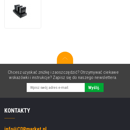
Stacja
dokująca
mobilna
Zebra
300095,
XR12
Chcesz uzyskać zniżkę i zaoszczędzić? Otrzymywać ciekawe
wskazówki i instrukcje? Zapisz się do naszego newslettera.
Wyślij.
KONTAKTY
info@CDRmarket.pl