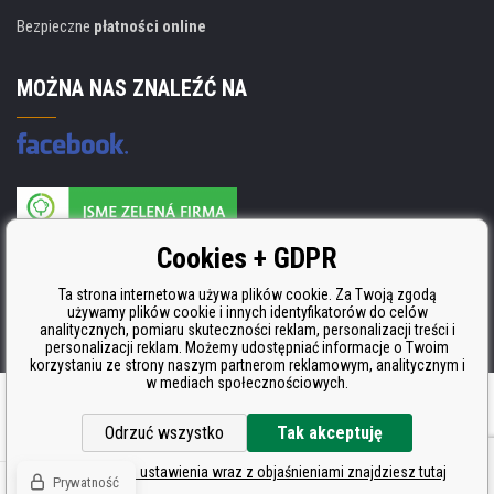
Bezpieczne
płatności online
MOŻNA NAS ZNALEŹĆ NA
Producent wkładów posiada certyfikat
Cookies + GDPR
ISO 9001, ISO 14001 i STMC.
Ta strona internetowa używa plików cookie. Za Twoją zgodą
używamy plików cookie i innych identyfikatorów do celów
analitycznych, pomiaru skuteczności reklam, personalizacji treści i
personalizacji reklam. Możemy udostępniać informacje o Twoim
korzystaniu ze strony naszym partnerom reklamowym, analitycznym i
w mediach społecznościowych.
Oprogramowanie e-commerce
BINARGON.cz
Odrzuć wszystko
Tak akceptuję
Szczegółowe ustawienia wraz z objaśnieniami znajdziesz tutaj
Prywatność
© Wszelkie prawa zastrzeżone CDRmarket.pl
Tonery i kartridże