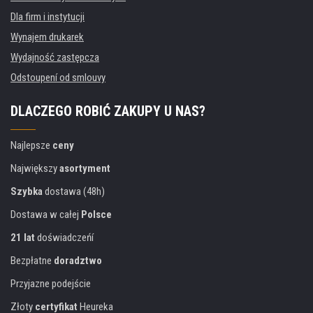
Dla firm i instytucji
Wynajem drukarek
Wydajność zastępcza
Odstoupení od smlouvy
DLACZEGO ROBIĆ ZAKUPY U NAS?
Najlepsze
ceny
Największy
asortyment
Szybka
dostawa (48h)
Dostawa w całej
Polsce
21 lat
doświadczeńí
Bezpłatne
doradztwo
Przyjazne podejście
Złoty
certyfikat
Heureka