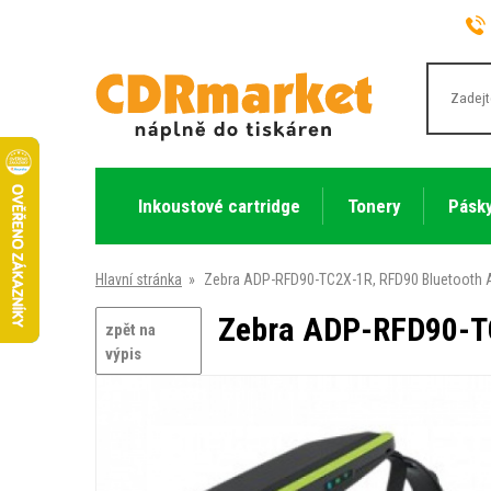
Inkoustové cartridge
Tonery
Pásky
Hlavní stránka
»
Zebra ADP-RFD90-TC2X-1R, RFD90 Bluetooth 
Zebra ADP-RFD90-TC
zpět na
výpis