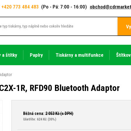
+420 773 484 483
(Po - Pá: 7:00 - 16:00)
obchod@cdrmarket
Vy
 a štítky
Papíry
Tiskárny a multifunkce
Štítkov
Adaptor
2X-1R, RFD90 Bluetooth Adaptor
Běžná cena:
2 053
Kč (s DPH)
Ušetříte: 624 Kč
(30%)