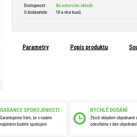
Dostupnost:
Na externím skladě
U dodavatele:
10 a více kusů
Parametry
Popis produktu
Sou
GARANCE SPOKOJENOSTI
RYCHLÉ DODÁNÍ
Garantujeme Vám, že s našimi
Zboží skladem objednané 
náplněmi budete spokojeni
odesíláme v den objednání