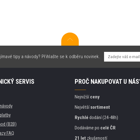
jímavé tipy a návody? Přihlašte se k odběru novinek.
ICKÝ SERVIS
PROČ NAKUPOVAT U NÁS
Nejnižší
ceny
, návody
Největší
sortiment
platby
Rychlé
dodání (24-48h)
od (B2B)
Dodáváme po
celé ČR
azy FAQ
21 let
zkušeností