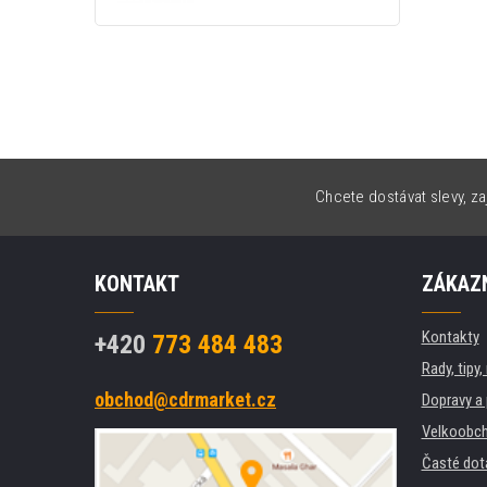
Chcete dostávat slevy, za
KONTAKT
ZÁKAZN
Kontakty
+420
773 484 483
Rady, tipy
obchod@cdrmarket.cz
Dopravy a 
Velkoobch
Časté dot