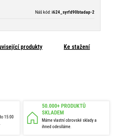
Náš kód:
i624_syrfd90btadap-2
visející produkty
Ke stažení
50.000+ PRODUKTŮ
SKLADEM
do 15:00
Máme vlastní obrovské sklady a
.
ihned odesíláme.