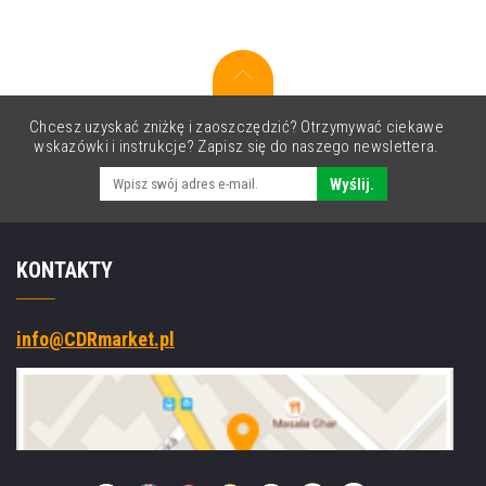
SE4710,
BT,
black,
silver
Chcesz uzyskać zniżkę i zaoszczędzić? Otrzymywać ciekawe
wskazówki i instrukcje? Zapisz się do naszego newslettera.
Wyślij.
KONTAKTY
info@CDRmarket.pl