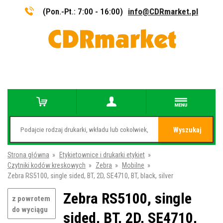
(Pon.-Pt.: 7:00 - 16:00)
info@CDRmarket.pl
Wyszukaj
Strona główna
»
Etykietownice i drukarki etykiet
»
Czytniki kodów kreskowych
»
Zebra
»
Mobilne
»
Zebra RS5100, single sided, BT, 2D, SE4710, BT, black, silver
Zebra RS5100, single
z powrotem
do wyciągu
sided, BT, 2D, SE4710,