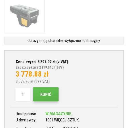
Obrazy mają charakter wyłącznie ilustracyjny.
Cena zwykła
5 897.92
zł (z VAT)
Zaoszczędzisz 2 119.04 zł
(36%)
3 778.88
zł
3 072.26
zł (bez VAT)
KUPIĆ
Dostępność
W MAGAZYNIE
U dostawcy:
100 I WIĘCEJ SZTUK