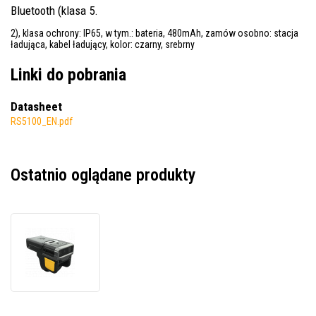
Bluetooth (klasa 5.
2), klasa ochrony: IP65, w tym.: bateria, 480mAh, zamów osobno: stacja
ładująca, kabel ładujący, kolor: czarny, srebrny
Linki do pobrania
Datasheet
RS5100_EN.pdf
Ostatnio oglądane produkty
Zebra
RS5100,
single
sided,
BT,
2D,