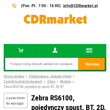
(Pon.-Pt.: 7:00 - 16:00)
info@CDRmarket.pl
Wyszukaj
Strona główna
»
Etykietownice i drukarki etykiet
»
Czytniki kodów kreskowych
»
Zebra
»
Mobilne
»
Zebra RS6100, pojedynczy spust, BT, 2D, BT
Zebra RS6100,
z powrotem
do wyciągu
pojedynczy spust, BT, 2D,