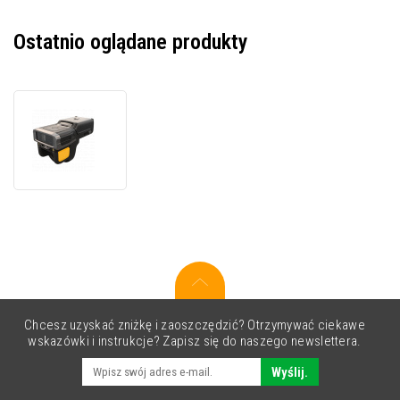
Ostatnio oglądane produkty
Zebra
RS6100,
pojedynczy
spust,
BT,
2D,
BT
Chcesz uzyskać zniżkę i zaoszczędzić? Otrzymywać ciekawe
wskazówki i instrukcje? Zapisz się do naszego newslettera.
Wyślij.