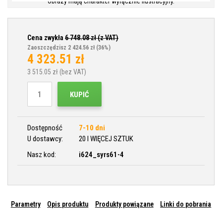
Obrazy mają charakter wyłącznie ilustracyjny.
Cena zwykła
6 748.08
zł (z VAT)
Zaoszczędzisz 2 424.56 zł
(36%)
4 323.51
zł
3 515.05
zł (bez VAT)
KUPIĆ
Dostępność
7-10 dni
U dostawcy:
20 I WIĘCEJ SZTUK
Nasz kod:
i624_syrs61-4
Parametry
Opis produktu
Produkty powiązane
Linki do pobrania