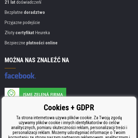
21 lat
doświadczeńí
Bezpłatne
doradztwo
Przyjazne podejście
Złoty
certyfikat
Heureka
Bezpieczne
płatności online
MOŻNA NAS ZNALEŹĆ NA
Producent wkładów posiada certyfikat
Cookies + GDPR
ISO 9001, ISO 14001 i STMC.
Ta strona internetowa używa plików cookie. Za Twoją zgodą
używamy plików cookie i innych identyfikatorów do celów
analitycznych, pomiaru skuteczności reklam, personalizacji treści i
personalizacji reklam. Możemy udostępniać informacje o Twoim
korzystaniu ze strony naszym partnerom reklamowym, analitycznym i