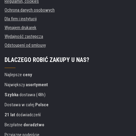
Regulamin, cookies
Ochrona danych osobowych
Dla firm i instytucji
Wynajem drukarek
Wydajność zastępcza
Odstoupení od smlouvy
DLACZEGO ROBIĆ ZAKUPY U NAS?
Najlepsze
ceny
Największy
asortyment
Szybka
dostawa (48h)
Dostawa w całej
Polsce
21 lat
doświadczeńí
Bezpłatne
doradztwo
Przyjazne podejście