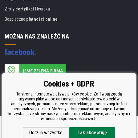
Złoty
certyfikat
Heureka
Bezpieczne
płatności online
MOŻNA NAS ZNALEŹĆ NA
Producent wkładów posiada certyfikat
Cookies + GDPR
ISO 9001, ISO 14001 i STMC.
Ta strona internetowa używa plików cookie. Za Twoją zgodą
używamy plików cookie i innych identyfikatorów do celów
analitycznych, pomiaru skuteczności reklam, personalizacji treści i
personalizacji reklam. Możemy udostępniać informacje o Twoim
korzystaniu ze strony naszym partnerom reklamowym, analitycznym i
w mediach społecznościowych.
Oprogramowanie e-commerce
BINARGON.cz
Odrzuć wszystko
Tak akceptuję