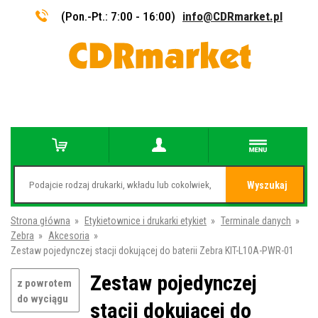
(Pon.-Pt.: 7:00 - 16:00)
info@CDRmarket.pl
Wyszukaj
Strona główna
»
Etykietownice i drukarki etykiet
»
Terminale danych
»
Zebra
»
Akcesoria
»
Zestaw pojedynczej stacji dokującej do baterii Zebra KIT-L10A-PWR-01
Zestaw pojedynczej
z powrotem
do wyciągu
stacji dokującej do