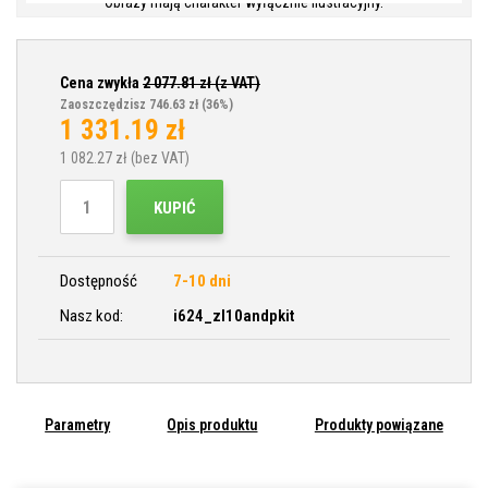
Obrazy mają charakter wyłącznie ilustracyjny.
Cena zwykła
2 077.81
zł (z VAT)
Zaoszczędzisz 746.63 zł
(36%)
1 331.19
zł
1 082.27
zł (bez VAT)
KUPIĆ
Dostępność
7-10 dni
Nasz kod:
i624_zl10andpkit
Parametry
Opis produktu
Produkty powiązane