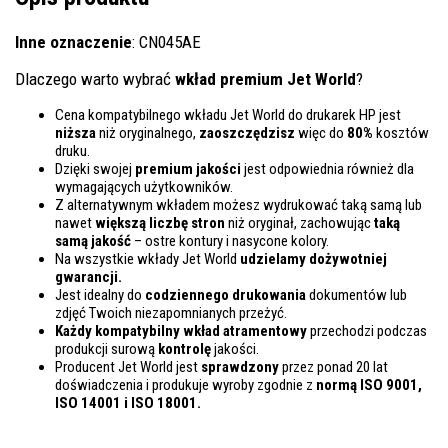
Inne oznaczenie
: CN045AE
Dlaczego warto wybrać
wkład premium Jet World
?
Cena kompatybilnego wkładu Jet World do drukarek HP jest
niższa
niż oryginalnego,
zaoszczędzisz
więc do
80%
kosztów
druku.
Dzięki swojej
premium jakości
jest odpowiednia również dla
wymagających użytkowników.
Z alternatywnym wkładem możesz wydrukować taką samą lub
nawet
większą liczbę stron
niż oryginał, zachowując
taką
samą jakość
– ostre kontury i nasycone kolory.
Na wszystkie wkłady Jet World
udzielamy dożywotniej
gwarancji.
Jest idealny do
codziennego drukowania
dokumentów lub
zdjęć Twoich niezapomnianych przeżyć.
Każdy kompatybilny wkład atramentowy
przechodzi podczas
produkcji surową
kontrolę
jakości.
Producent Jet World jest
sprawdzony
przez ponad 20 lat
doświadczenia i produkuje wyroby zgodnie z
normą ISO 9001,
ISO 14001
i ISO 18001.