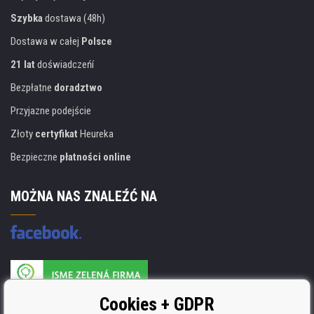
Szybka
dostawa (48h)
Dostawa w całej
Polsce
21 lat
doświadczeńí
Bezpłatne
doradztwo
Przyjazne podejście
Złoty
certyfikat
Heureka
Bezpieczne
płatności online
MOŻNA NAS ZNALEŹĆ NA
Producent wkładów posiada certyfikat
Cookies + GDPR
ISO 9001, ISO 14001 i STMC.