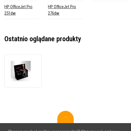
HP OfficeJet Pro
HP OfficeJet Pro
251dw
276dw
Ostatnio oglądane produkty
JetWorld
PREMIUM
kompatybilny
wkład
do
HP
950XL
CN045A
czarny
(black)