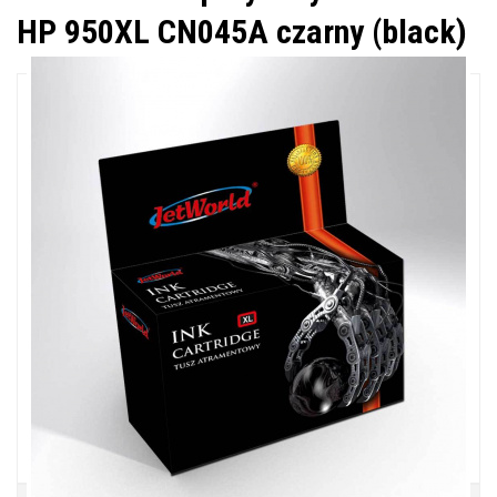
HP 950XL CN045A czarny (black)