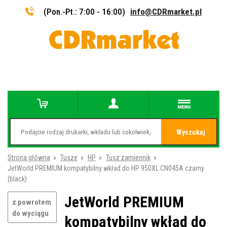
(Pon.-Pt.: 7:00 - 16:00)
info@CDRmarket.pl
Wyszukaj
Strona główna
»
Tusze
»
HP
»
Tusz zamiennik
»
JetWorld PREMIUM kompatybilny wkład do HP 950XL CN045A czarny
(black)
JetWorld PREMIUM
z powrotem
do wyciągu
kompatybilny wkład do