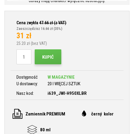
Obrazy mają charakter wyłącznie ilustracyjny.
Cena zwykła
47.66
zł (z VAT)
Zaoszczędzisz 16.66 zł
(35%)
31
zł
25.20
zł (bez VAT)
KUPIĆ
Dostępność
W MAGAZYNIE
U dostawcy:
20 I WIĘCEJ SZTUK
Nasz kod:
i639_JWI-H950XLBR
Zamiennik PREMIUM
černý kolor
80 ml