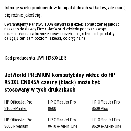
Istnieje wielu producentów kompatybilnych wkładów, ale mogą
się różnić jakością.
Gwarantujemy Państwu
100% satysfakcji
dzięki
sprawdzonej jakości
naszego dostawcy.
Firma Jet World
zdobyła podczas swojej
działalności na rynku wiele doświadczeń i dzięki temu ich produkty
osiągają
ten sam poziom jakości,
co oryginalne.
Kod producenta: JWI-H950XLBR
JetWorld PREMIUM kompatybilny wkład do HP
950XL CN045A czarny (black)
może być
stosowany w tych drukarkach
HP OfficeJet Pro
HP OfficeJet Pro
HP OfficeJet Pro
8100 ePrinter
8600
8600 Plus
HP OfficeJet Pro
HP OfficeJet Pro
HP OfficeJet Pro
8600 Premium
8610 e-All-in-One
8620 e-All-in-One